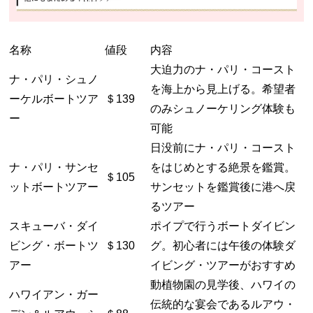
名称
値段
内容
大迫力のナ・パリ・コースト
ナ・パリ・シュノ
を海上から見上げる。希望者
ーケルボートツア
＄139
のみシュノーケリング体験も
ー
可能
日没前にナ・パリ・コースト
ナ・パリ・サンセ
をはじめとする絶景を鑑賞。
＄105
ットボートツアー
サンセットを鑑賞後に港へ戻
るツアー
スキューバ・ダイ
ポイプで行うボートダイビン
ビング・ボートツ
＄130
グ。初心者には午後の体験ダ
アー
イビング・ツアーがおすすめ
動植物園の見学後、ハワイの
ハワイアン・ガー
伝統的な宴会であるルアウ・