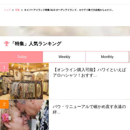
トップ
特集
ネイバーアイランド特集 Vol.3 ガーデンアイランド、カウアイ島で大自然からエナジ...
「特集」人気ランキング
Today
Weekly
Monthly
【オンライン購入可能】ハワイといえば
アロハシャツ！おすす...
バウ・リニューアルで確かめ直す永遠の
絆...