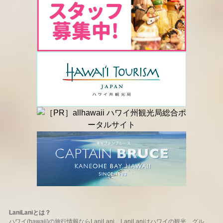
LaniLaniとは？
ハワイ(hawaii)の旅行情報ならLaniLani。LaniLaniはハワイの観光、グル