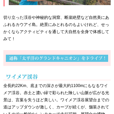
切り立った渓谷や神秘的な洞窟、断崖絶壁など自然美にあ
ふれるカウアイ島。絶景にみとれるのもよいけれど、せっ
かくならアクティビティを通して大自然を全身で体感して
みて！
全長約22Km、底までの深さが最大約1100mにもなるワイ
メア渓谷。赤土と濃い緑で彩られた険しい山脈が広がる光
景は、言葉を失うほど美しい。ワイメア渓谷展望台までの
道はアップダウンが激しく、カーブが続くが、舗装されて