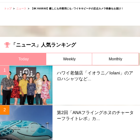
トップ
ニュース
【4K HAWAII】癒しにも作業用にも♪ ワイキキビーチの定点カメラ映像をお届け！
「ニュース」人気ランキング
Today
Weekly
Monthly
ハワイ老舗店「イオラニ／Iolani」のア
ロハシャツなど...
第2回「ANAフライングホヌのチャータ
ーフライトレポ」カ...