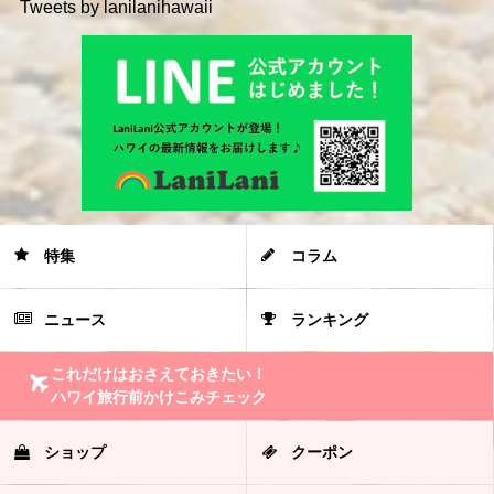
Tweets by lanilanihawaii
特集
コラム
ニュース
ランキング
これだけはおさえておきたい！
ハワイ旅行前かけこみチェック
ショップ
クーポン