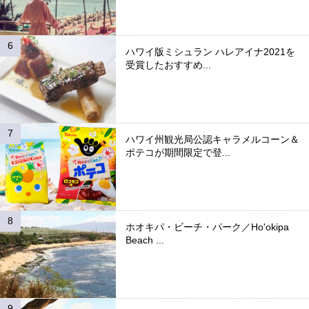
ハワイ版ミシュラン ハレアイナ2021を
受賞したおすすめ...
ハワイ州観光局公認キャラメルコーン＆
ポテコが期間限定で登...
ホオキパ・ビーチ・パーク／Ho'okipa
Beach ...