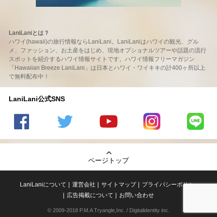
LaniLaniとは？
ハワイ(hawaii)の旅行情報ならLaniLani。LaniLaniはハワイの観光、グル
メ、ファッション、お土産をはじめ、現地オプショナルツアーや話題の流行
スポットを紹介するハワイ情報サイトです。ハワイ情報フリーマガジン
「Hawaiian Breeze LaniLani」は日本とハワイ・ワイキキの計400ヶ所以上
で無料配布中！
LaniLani公式SNS
LaniLani
LaniLani
LaniLani
LaniLani
LaniLani
の
のtwitter
の
の
のLINEを
Facebook
を見る
Youtube
Instagram
見る
ページトップ
を見る
チャンネ
を見る
ルを見る
LaniLaniについて
運営会社
サイトマップ
プライバシーポリシー
広告掲載について
お問い合わせ
© 2009-2018 P.M.A Tryangle,Inc. / Digitalidentity inc.