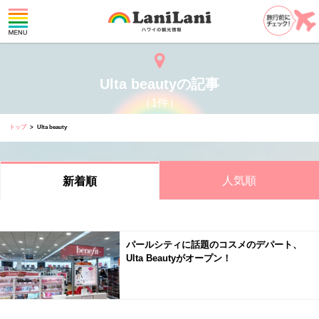
Ulta beautyの記事
（1件）
トップ
Ulta beauty
人気順
新着順
パールシティに話題のコスメのデパート、
Ulta Beautyがオープン！