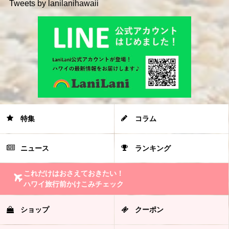
Tweets by lanilanihawaii
特集
コラム
ニュース
ランキング
これだけはおさえておきたい！
ハワイ旅行前かけこみチェック
ショップ
クーポン