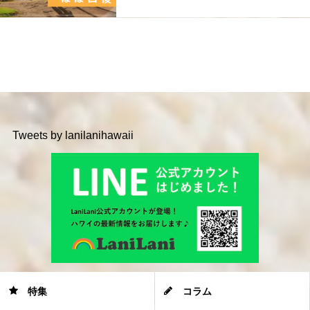
Tweets by lanilanihawaii
特集
コラム