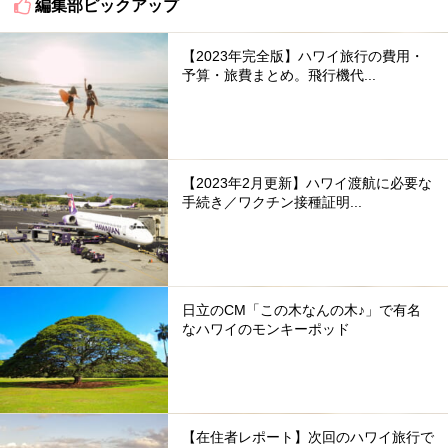
編集部ピックアップ
【2023年完全版】ハワイ旅行の費用・
予算・旅費まとめ。飛行機代...
【2023年2月更新】ハワイ渡航に必要な
手続き／ワクチン接種証明...
日立のCM「この木なんの木♪」で有名
なハワイのモンキーポッド
【在住者レポート】次回のハワイ旅行で