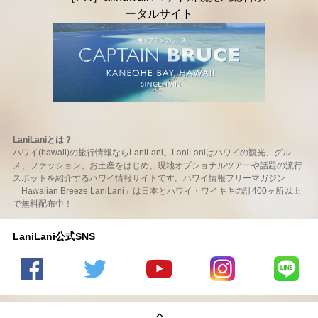
LaniLaniとは？
ハワイ(hawaii)の旅行情報ならLaniLani。LaniLaniはハワイの観光、グル
メ、ファッション、お土産をはじめ、現地オプショナルツアーや話題の流行
スポットを紹介するハワイ情報サイトです。ハワイ情報フリーマガジン
「Hawaiian Breeze LaniLani」は日本とハワイ・ワイキキの計400ヶ所以上
で無料配布中！
LaniLani公式SNS
LaniLani
LaniLani
LaniLani
LaniLani
LaniLani
の
のtwitter
の
の
のLINEを