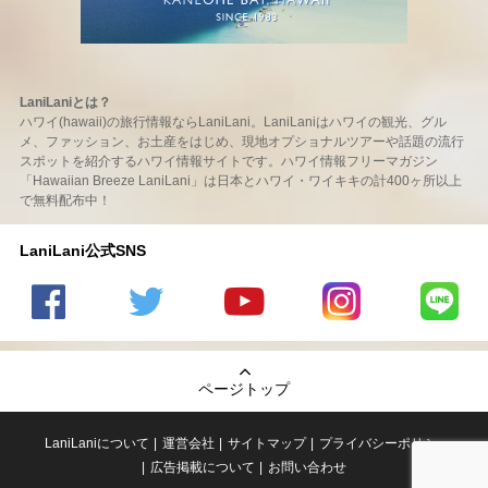
LaniLaniとは？
ハワイ(hawaii)の旅行情報ならLaniLani。LaniLaniはハワイの観光、グル
メ、ファッション、お土産をはじめ、現地オプショナルツアーや話題の流行
スポットを紹介するハワイ情報サイトです。ハワイ情報フリーマガジン
「Hawaiian Breeze LaniLani」は日本とハワイ・ワイキキの計400ヶ所以上
で無料配布中！
LaniLani公式SNS
LaniLani
LaniLani
LaniLani
LaniLani
LaniLani
の
のtwitter
の
の
のLINEを
Facebook
を見る
Youtube
Instagram
見る
ページトップ
を見る
チャンネ
を見る
ルを見る
LaniLaniについて
運営会社
サイトマップ
プライバシーポリシー
広告掲載について
お問い合わせ