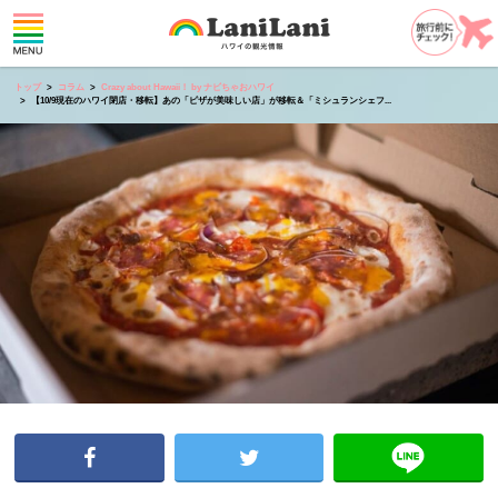
トップ
コラム
Crazy about Hawaii！ by ナビちゃおハワイ
【10/9現在のハワイ閉店・移転】あの「ピザが美味しい店」が移転＆「ミシュランシェフ...