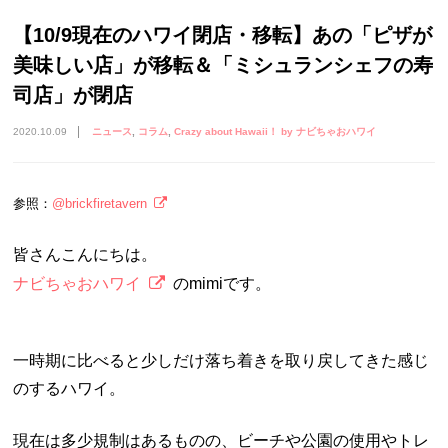
【10/9現在のハワイ閉店・移転】あの「ピザが
美味しい店」が移転＆「ミシュランシェフの寿
司店」が閉店
2020.10.09
ニュース
コラム
Crazy about Hawaii！ by ナビちゃおハワイ
参照：
@brickfiretavern
皆さんこんにちは。
ナビちゃおハワイ
のmimiです。
一時期に比べると少しだけ落ち着きを取り戻してきた感じ
のするハワイ。
現在は多少規制はあるものの、ビーチや公園の使用やトレ