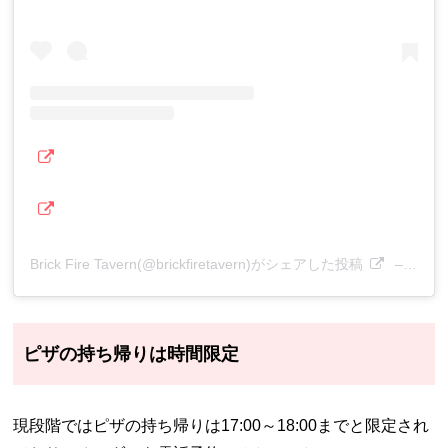
Brick Fire Tavern(@brickfiretavern)がシェアした投稿
–
202
ピザの持ち帰りは時間限定
現段階ではピザの持ち帰りは17:00～18:00までと限定され