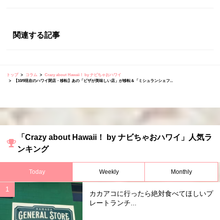
関連する記事
トップ
コラム
Crazy about Hawaii！ by ナビちゃおハワイ
【10/9現在のハワイ閉店・移転】あの「ピザが美味しい店」が移転＆「ミシュランシェフ...
「Crazy about Hawaii！ by ナビちゃおハワイ」人気ラ
ンキング
Today
Weekly
Monthly
カカアコに行ったら絶対食べてほしいプ
レートランチ...