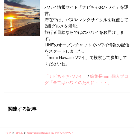
ハワイ情報サイト「ナビちゃおハワイ」を運
営。
滞在中は、バスやレンタサイクルを駆使して
B級グルメを堪能。
旅行者目線ならではのハワイをお届けしま
す。
LINEのオープンチャットでハワイ情報の配信
をスタートしました。
「mimi Hawaii ハワイ」で検索して参加して
くださいね。
「ナビちゃおハワイ」
/
編集長mimi個人ブロ
グ「全てはハワイのために・・・」
関連する記事
トップ
コラム
Crazy about Hawaii！ by ナビちゃおハワイ