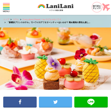
トップ
コラム
Crazy about Hawaii！ by ナビちゃおハワイ
「新横浜プリンスホテル」でハワイのアフタヌーンティーはいかが？ 眺め最高の景色も楽し...