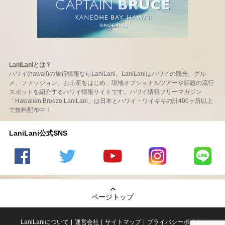
LaniLaniとは？
ハワイ(hawaii)の旅行情報ならLaniLani。LaniLaniはハワイの観光、グル
メ、ファッション、お土産をはじめ、現地オプショナルツアーや話題の流行
スポットを紹介するハワイ情報サイトです。ハワイ情報フリーマガジン
「Hawaiian Breeze LaniLani」は日本とハワイ・ワイキキの計400ヶ所以上
で無料配布中！
LaniLani公式SNS
LaniLani
LaniLani
LaniLani
LaniLani
LaniLani
の
のtwitter
の
の
のLINEを
Facebook
を見る
Youtube
Instagram
見る
ページトップ
を見る
チャンネ
を見る
ルを見る
LaniLaniについて
運営会社
サイトマップ
プライバシーポリシー