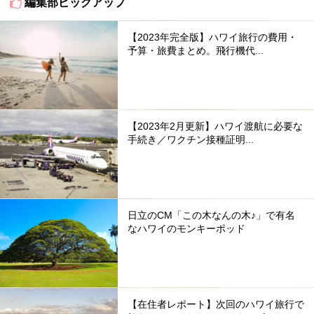
編集部ピックアップ
【2023年完全版】ハワイ旅行の費用・
予算・旅費まとめ。飛行機代...
【2023年2月更新】ハワイ渡航に必要な
手続き／ワクチン接種証明...
日立のCM「この木なんの木♪」で有名
なハワイのモンキーポッド
【在住者レポート】次回のハワイ旅行で