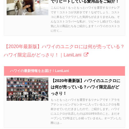
でリピートしている愛用品をご紹介！
こんにちは！もっともっとハワイを運営するリナレア
です！コストコが大好きです！なぜでしょう、コスト
コに来るとワクワクした気持ちが止まりませんね。そ
んなコストコラバーな私が、リピートし続けているお
気に入り商品たちをご紹介します！ハワイのコストコ
に行く...
【2020年最新版】ハワイのユニクロには何が売っている？
ハワイ限定品がどっさり！｜LaniLani
ハワイの最新情報をお届け！LaniLani
【2020年最新版】ハワイのユニクロに
は何が売っている？ハワイ限定品がど
っさり！
もっともっとハワイを運営するリナレアです！アラモ
アナショッピングセンターに入っているユニクロを取
材させていただきましたので、ご紹介します。ハワイ
にユニクロが出店したのは2018年9月のこと。まだオ
ープンして2年ほどしか経っていません。オープンした
際には...