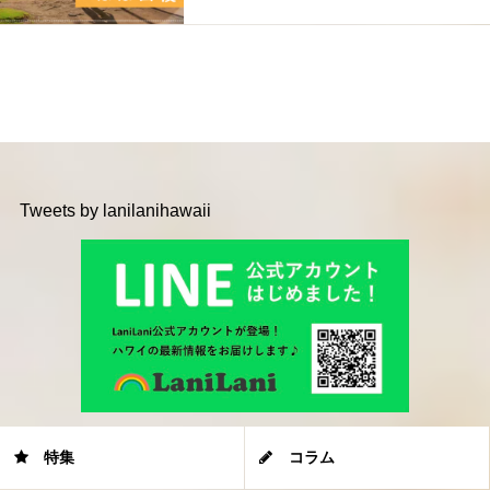
Tweets by lanilanihawaii
特集
コラム