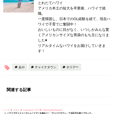
とれたてハワイ
アメリカ本土の短大を卒業後、ハワイで就
職。
一度帰国し、日本でのOL経験を経て、現在ハ
ワイで子育てに奮闘中！
おいしいものに目がなく、いつしかみんな驚
くアメリカンサイズな胃袋のもち主になりま
した♥
リアルタイムなハワイをお届けしていきま
す！
あや
チャイナタウン
ホリデー
関連する記事
トップ
コラム
LaniLaniユーザー発！Sharing My Hawaii♡
ハワイでチャイニーズニューイヤーを祝おう！「チャイナタウン」で 旧正月を祝うブロック...