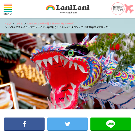
トップ
コラム
LaniLaniユーザー発！Sharing My Hawaii♡
ハワイでチャイニーズニューイヤーを祝おう！「チャイナタウン」で 旧正月を祝うブロック...