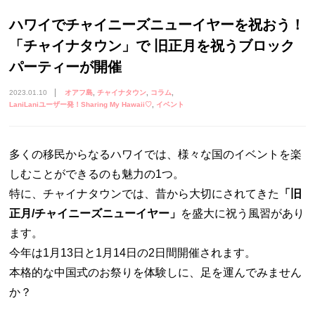
ハワイでチャイニーズニューイヤーを祝おう！
「チャイナタウン」で 旧正月を祝うブロック
パーティーが開催
2023.01.10
オアフ島
チャイナタウン
コラム
LaniLaniユーザー発！Sharing My Hawaii♡
イベント
多くの移民からなるハワイでは、様々な国のイベントを楽
しむことができるのも魅力の1つ。
特に、チャイナタウンでは、昔から大切にされてきた
「旧
正月/チャイニーズニューイヤー」
を盛大に祝う風習があり
ます。
今年は1月13日と1月14日の2日間開催されます。
本格的な中国式のお祭りを体験しに、足を運んでみません
か？