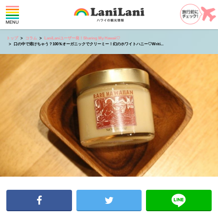
トップ
コラム
LaniLaniユーザー発！Sharing My Hawaii♡
口の中で溶けちゃう？100％オーガニックでクリーミー！幻のホワイトハニー♡Writi...