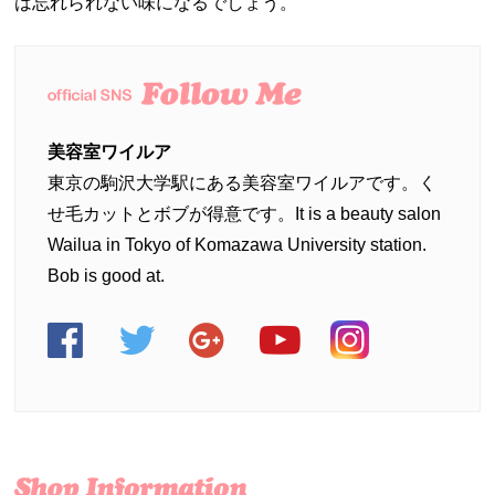
は忘れられない味になるでしょう。
美容室ワイルア
東京の駒沢大学駅にある美容室ワイルアです。く
せ毛カットとボブが得意です。It is a beauty salon
Wailua in Tokyo of Komazawa University station.
Bob is good at.
美容室
美容室
美容室
美容室
美容室
ワイル
ワイル
ワイル
ワイル
ワイル
アの
アの
アの
アの
アの
Facebook
twitterを
Google
Youtube
Instagram