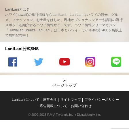
LaniLaniとは？
ハワイ(hawaii)の旅行情報ならLaniLani。LaniLaniはハワイの観光、グル
メ、ファッション、お土産をはじめ、現地オプショナルツアーや話題の流行
スポットを紹介するハワイ情報サイトです。ハワイ情報フリーマガジン
「Hawaiian Breeze LaniLani」は日本とハワイ・ワイキキの計400ヶ所以上
で無料配布中！
LaniLani公式SNS
LaniLani
LaniLani
LaniLani
LaniLani
LaniLani
の
のtwitter
の
の
のLINEを
Facebook
を見る
Youtube
Instagram
見る
ページトップ
を見る
チャンネ
を見る
ルを見る
LaniLaniについて
運営会社
サイトマップ
プライバシーポリシー
広告掲載について
お問い合わせ
© 2009-2018 P.M.A Tryangle,Inc. / Digitalidentity inc.