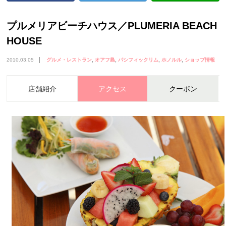
プルメリアビーチハウス／PLUMERIA BEACH
HOUSE
2010.03.05
グルメ・レストラン
オアフ島
パシフィックリム
ホノルル
ショップ情報
店舗紹介
アクセス
クーポン