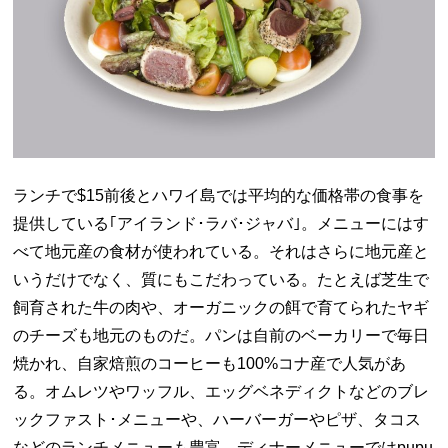
ランチで
$15
前後とハワイ島では平均的な価格帯の食事を
提供している｢アイランド･ラバ･ジャバ｣。メニューにはす
べて地元産の食材が使われている。それはさらに地元産と
いうだけでなく、質にもこだわっている。たとえば芝生で
飼育された牛の肉や、オーガニックの餌で育てられたヤギ
のチーズも地元のものだ。パンは自前のベーカリーで毎日
焼かれ、自家焙煎のコーヒーも
100%
コナ産で人気があ
る。オムレツやワッフル、エッグベネディクトなどのブレ
ックファスト･メニューや、ハーバーガーやピザ、タコス
などのランチメニューも豊富。ディナーメニューでは
pupu