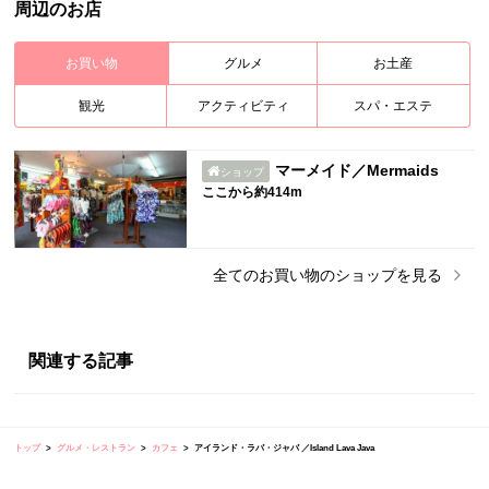
周辺のお店
お買い物
グルメ
お土産
観光
アクティビティ
スパ・エステ
マーメイド／Mermaids
ショップ
ここから約414m
全ての
お買い物
のショップを見る
関連する記事
トップ
グルメ・レストラン
カフェ
アイランド・ラバ・ジャバ ／Island Lava Java