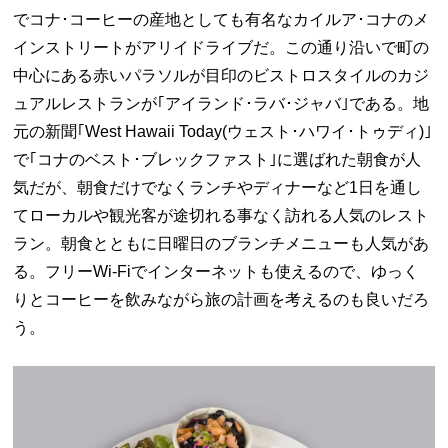
でコナ･コーヒーの産地としても有名なカイルア･コナのメ
インストリートがアリイドライブだ。この通り沿いで町の
中心にある赤いパラソルが目印のビストロスタイルのカジ
ュアルレストランが｢アイランド･ラバ･ジャバ｣である。地
元の新聞｢
West Hawaii Today(
ウェスト･ハワイ･トゥディ
)
｣
で｢コナのベスト･ブレックファスト｣に選ばれた朝食が人
気だが、朝食だけでなくランチやディナーなど
1
日を通し
てローカルや観光客が途切れる事なく訪れる人気のレスト
ラン。朝食とともに日曜日のブランチメニューも人気があ
る。フリー
Wi-Fi
でインターネットも使えるので、ゆっく
りとコーヒーを飲みながら旅の計画を考えるのも良いだろ
う。