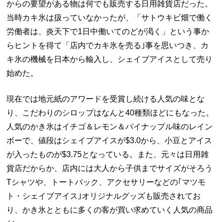
からの要望がある物は何でも販売する日用雑貨店だった。
当時カキ氷は扱っていなかったが、「サトウキビ畑で働く
労働者は、炎天下で1日中働いてのどが渇く」という事か
らヒントを得て「店内でカキ氷を売る｣事を思いつき、カ
キ氷の機械を日本から輸入し、シェイブアイスとして売り
始めた。
現在では地元紙のアワードを受賞し続ける人気の味とな
り、こだわりのシロップはなんと40種類ほどにもなった。
人気のかき氷はイチゴ＆レモン＆パイナップル味のレイン
ボーで、値段はシェイブアイスが$3.0から、小豆とアイス
が入ったものが$3.75となっている。また、元々は日用雑
貨店だからか、店内には大人から子供までサイズがそろう
Tシャツや、トートバック、アクセサリーなどの｢マツモ
ト・シェイブアイス｣オリジナルグッズも販売されてお
り、かき氷とともに多くの客が買い求めていく人気の商品