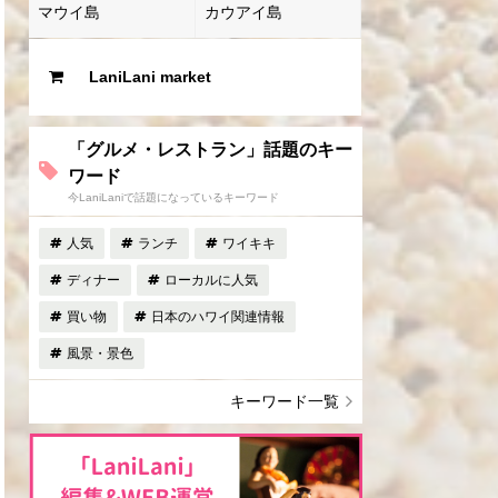
マウイ島
カウアイ島
LaniLani market
「グルメ・レストラン」話題のキー
ワード
今LaniLaniで話題になっているキーワード
人気
ランチ
ワイキキ
ディナー
ローカルに人気
買い物
日本のハワイ関連情報
風景・景色
キーワード一覧