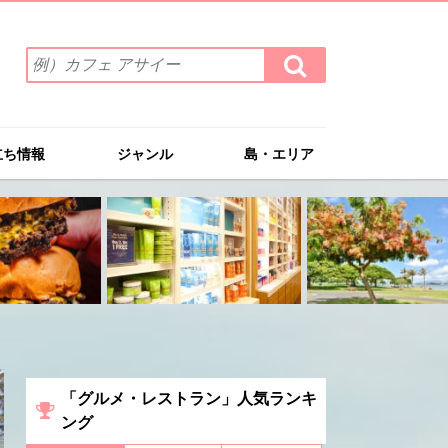
検
検
索
索
ワ
す
る
ー
ド
立ち情報
ジャンル
島・エリア
を
入
力
(例）
カ
フ
ェ
ア
サ
イ
ー
「グルメ・レストラン」人気ランキ
ング