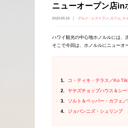
ニューオープン店in
2020.05.16
グルメ・レストラン
カフェ
ス
ハワイ観光の中心地ホノルルには、
そこで今回は、ホノルルにニューオ
1
コ・ティキ・テラス／Ko Tiki T
2
ヤヤズチョップハウス＆シーフード／Y
3
ソルト＆ペッパー・カフェ／Salt 
4
ジョバンニズ・シュリンプ カカアコ店