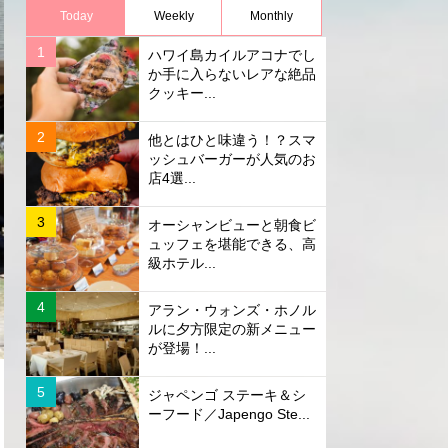
Today
Weekly
Monthly
ハワイ島カイルアコナでし
か手に入らないレアな絶品
クッキー...
他とはひと味違う！？スマ
ッシュバーガーが人気のお
店4選...
オーシャンビューと朝食ビ
ュッフェを堪能できる、高
級ホテル...
アラン・ウォンズ・ホノル
ルに夕方限定の新メニュー
が登場！...
ジャペンゴ ステーキ＆シ
ーフード／Japengo Ste...