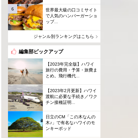
世界最大級の口コミサイト
で人気のハンバーガーショ
ッブ...
ジャンル別ランキングはこちら
編集部ピックアップ
【2023年完全版】ハワイ
旅行の費用・予算・旅費ま
とめ。飛行機代...
【2023年2月更新】ハワイ
渡航に必要な手続き／ワク
チン接種証明...
日立のCM「この木なんの
木♪」で有名なハワイのモ
ンキーポッド