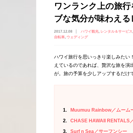
ワンランク上の旅行
ブな気分が味わえる
2017.12.08
ハワイ観光
レンタル＆サービス
自転車
ウェディング
ハワイ旅行を思いっきり楽しみたい
えているのであれば、贅沢な旅を演
が。旅の予算を少しアップするだけ
1
Muumuu Rainbow／ムー
2
CHASE HAWAII RENT
3
Surf n Sea／サーフンシー