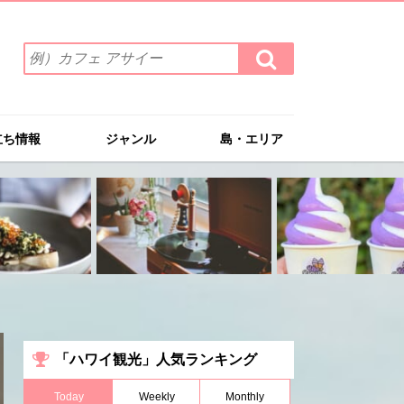
検
検
索
索
ワ
す
る
ー
ド
立ち情報
ジャンル
島・エリア
を
入
力
(例）
カ
フ
ェ
ア
サ
イ
ー
「ハワイ観光」人気ランキング
Today
Weekly
Monthly