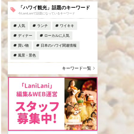
「ハワイ観光」話題のキーワード
今LaniLaniで話題になっているキーワード
人気
ランチ
ワイキキ
ディナー
ローカルに人気
買い物
日本のハワイ関連情報
風景・景色
キーワード一覧