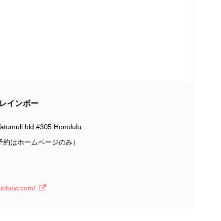
ー・レインボー
atumull.bld #305 Honolulu
18（予約はホームページのみ）
）
ainbow.com/