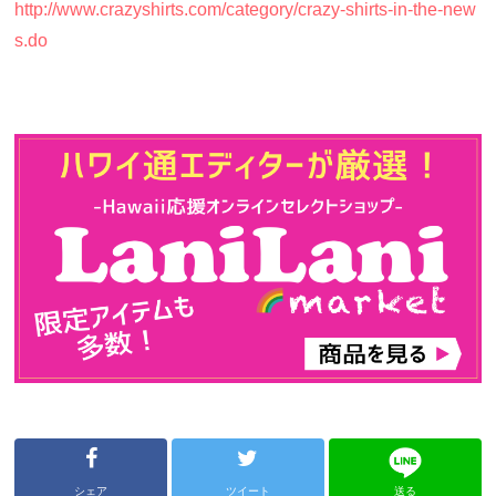
http://www.crazyshirts.com/category/crazy-shirts-in-the-new
s.do
シェア
ツイート
送る