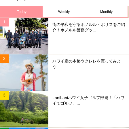
Today
Weekly
Monthly
街の平和を守るホノルル・ポリスをご紹
介！ホノルル警察グッ...
ハワイ産の本格ウクレレを買ってみよ
う...
LaniLaniハワイ女子ゴルフ部発！「ハワ
イでゴルフ」...