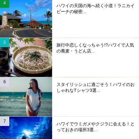
ハワイの天国の海へ続く小道！ラニカイ
ビーチの秘密...
旅行中恋しくなっちゃう!?ハワイで人気
の蕎麦・うどん店...
スタイリッシュに過ごそう！ハワイのお
しゃれなTシャツ3選...
ハワイでウミガメやクジラに会える！と
っておきの場所3選...