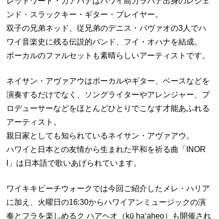
レッドワード・カアパナはハワイ島カラパナ出身のレジェ
ンド・スラックキー・ギター・プレイヤー。
双子の兄弟ネッド、従兄弟のデニス・パヴァオの3人でハ
ワイ音楽史に残る伝説的バンド、フイ・オハナを結成。
ボーカルのファルセットも素晴らしいアーティストです。
ネイサン・アヴァアウはボーカルやギター、ベースなどを
演奏するだけでなく、ソングライターやアレンジャー、プ
ロデューサーなどをほとんどひとりでこなす才能あふれる
アーティスト。
親日家としても知られているネイサン・アヴァアウ。
ハワイと日本との友情から生まれた平和を祈る曲「INOR
I」は日本語で歌いあげられています。
ワイキキビーチウォークでは今回ご紹介したメレ・ハリア
に加え、火曜日の16:30からハワイアンミュージックの演
奏とフラを楽しめるク ハアヘオ（kū haʻaheo）も開催され