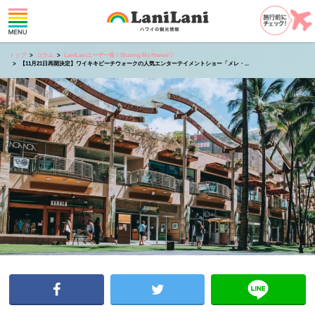
トップ
コラム
LaniLaniユーザー発！Sharing My Hawaii♡
【11月21日再開決定】ワイキキビーチウォークの人気エンターテイメントショー「メレ・...