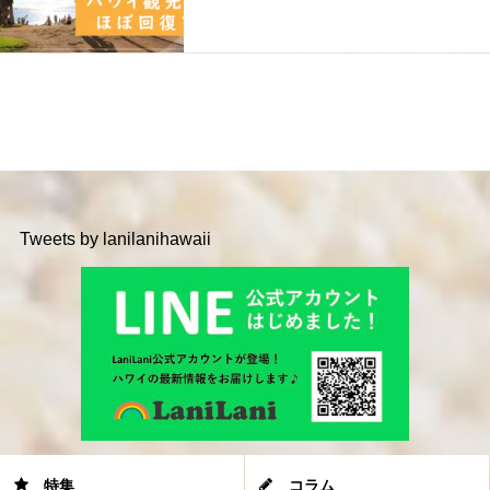
Tweets by lanilanihawaii
特集
コラム