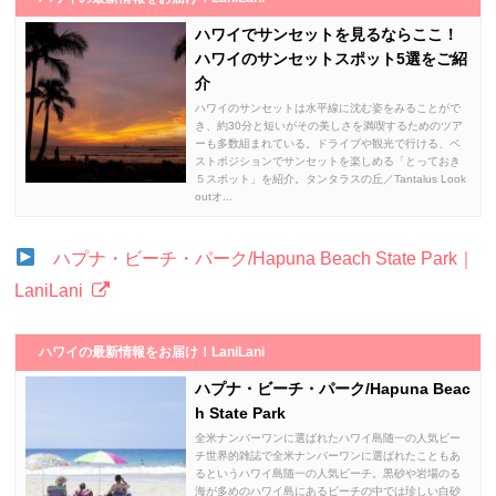
ハワイでサンセットを見るならここ！
ハワイのサンセットスポット5選をご紹
介
ハワイのサンセットは水平線に沈む姿をみることがで
き、約30分と短いがその美しさを満喫するためのツア
ーも多数組まれている。ドライブや観光で行ける、ベ
ストポジションでサンセットを楽しめる「とっておき
５スポット」を紹介。タンタラスの丘／Tantalus Look
outオ...
ハプナ・ビーチ・パーク/Hapuna Beach State Park｜
LaniLani
ハワイの最新情報をお届け！LaniLani
ハプナ・ビーチ・パーク/Hapuna Beac
h State Park
全米ナンバーワンに選ばれたハワイ島随一の人気ビー
チ世界的雑誌で全米ナンバーワンに選ばれたこともあ
るというハワイ島随一の人気ビーチ。黒砂や岩場のる
海が多めのハワイ島にあるビーチの中では珍しい白砂