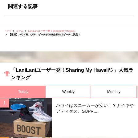
関連する記事
トップ
コラム
LaniLaniユーザー発！Sharing My Hawaii♡
【速報】ハワイ島ハプナ・ビーチが2021全米No.1ビーチに決定！
「LaniLaniユーザー発！Sharing My Hawaii♡」人気ラ
ンキング
Today
Weekly
Monthly
ハワイはスニーカーが安い！？ナイキや
アディダス、SUPR...