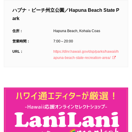
ハプナ・ビーチ州立公園／Hapuna Beach State P
ark
住所：
Hapuna Beach, Kohala Coas
営業時間：
7:00～20:00
URL：
https://dlnr.hawaii.gov/dsp/parks/hawaii/h
apuna-beach-state-recreation-area/