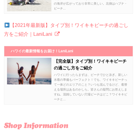
の海岸が広がっており非常に美しい。北側はハプナ・
ビーチ...
【2021年最新版】タイプ別！ワイキキビーチの過ごし
方をご紹介｜LaniLani
ハワイの最新情報をお届け！LaniLani
【完全版】タイプ別！ワイキキビーチ
の過ごし方をご紹介
ハワイに行ったらまずは、ビーチでひと泳ぎ。新しい
水着の準備もパーフェクト！でも、ワイキキビーチっ
て一体どのエリアのこと？いつも混んでるけど、着替
える場所はあるのかしら。皆さんの疑問にお答えしま
すね。混雑していない穴場ビーチはどこ？ワイキキビ
ーチと...