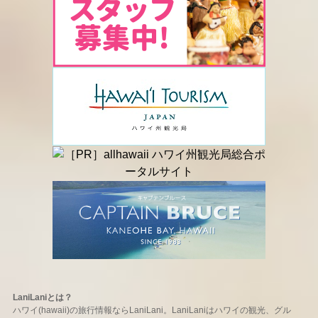
LaniLaniとは？
ハワイ(hawaii)の旅行情報ならLaniLani。LaniLaniはハワイの観光、グル