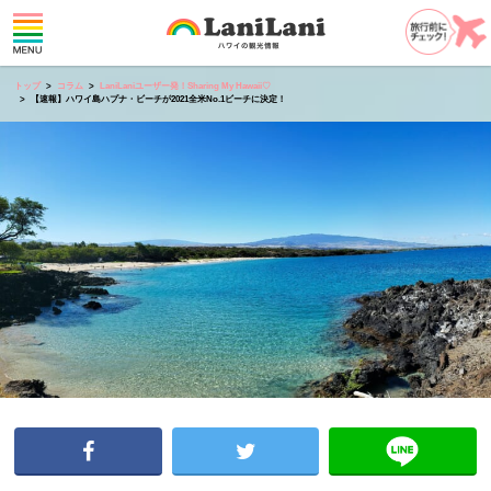
トップ
コラム
LaniLaniユーザー発！Sharing My Hawaii♡
【速報】ハワイ島ハプナ・ビーチが2021全米No.1ビーチに決定！