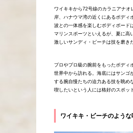
ワイキキから
72
号線のカラニアナオ
岸、ハナウマ湾の近くにあるボディ
波との一体感を楽しむボディボード
マリンスポーツといえるが、夏に高
激しいサンディ・ビーチは技を磨き
プロやプロ級の腕前をもったボディ
世界中から訪れる。海底にはサンゴ
する腕自慢たちの迫力ある技を眺め
喫したいという人には格好のスポッ
ワイキキ・ビーチのような