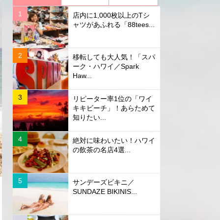
店内に1,000枚以上のTシ
ャツがあふれる「88tees...
移転しても大人気！「スパ
ーク・ハワイ／Spark
Haw...
リピーター率1位の「ワイ
キキビーチ」！あらためて
知りたい...
絶対に味わいたい！ハワイ
の飲茶の名店4選...
サンデーズビキニ／
SUNDAZE BIKINIS...