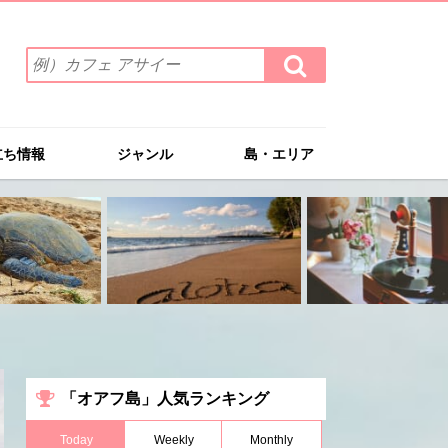
検
検
索
索
ワ
す
る
ー
ド
立ち情報
ジャンル
島・エリア
を
入
力
(例）
カ
フ
ェ
ア
サ
イ
ー
「オアフ島」人気ランキング
Today
Weekly
Monthly