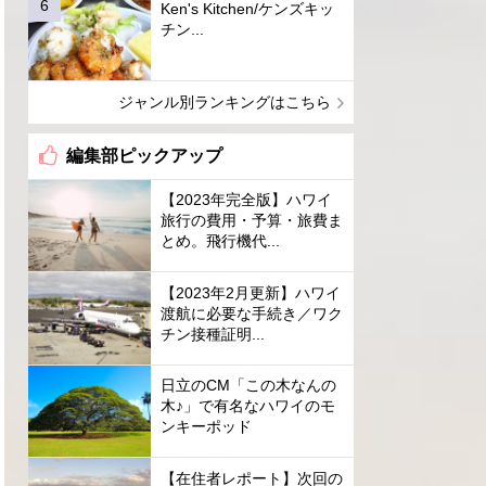
Ken's Kitchen/ケンズキッ
チン...
ジャンル別ランキングはこちら
編集部ピックアップ
【2023年完全版】ハワイ
旅行の費用・予算・旅費ま
とめ。飛行機代...
【2023年2月更新】ハワイ
渡航に必要な手続き／ワク
チン接種証明...
日立のCM「この木なんの
木♪」で有名なハワイのモ
ンキーポッド
【在住者レポート】次回の