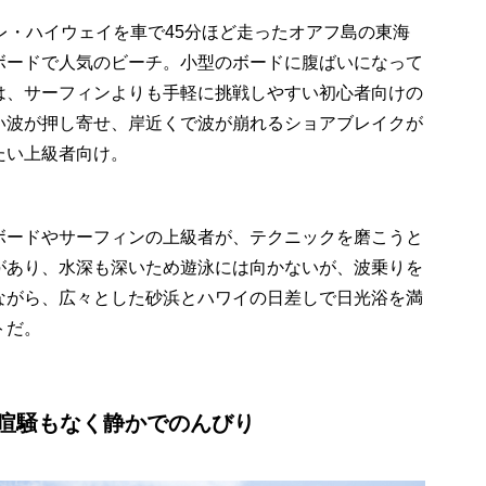
レ・ハイウェイを車で
45
分ほど走ったオアフ島の東海
ボードで人気のビーチ。小型のボードに腹ばいになって
は、サーフィンよりも手軽に挑戦しやすい初心者向けの
い波が押し寄せ、岸近くで波が崩れるショアブレイクが
たい上級者向け。
ボードやサーフィンの上級者が、テクニックを磨こうと
があり、水深も深いため遊泳には向かないが、波乗りを
ながら、広々とした砂浜とハワイの日差しで日光浴を満
トだ。
喧騒もなく静かでのんびり