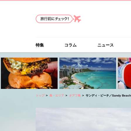
特集
コラム
ニュース
トップ
島・エリア
オアフ島
サンディ・ビーチ／Sandy Beach