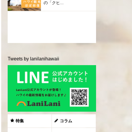
の「クヒ...
Tweets by lanilanihawaii
特集
コラム