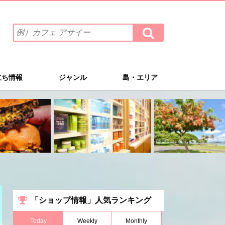
検
検
索
索
ワ
す
る
ー
ド
立ち情報
ジャンル
島・エリア
を
入
力
(例）
カ
フ
ェ
ア
サ
イ
ー
「ショップ情報」人気ランキング
Today
Weekly
Monthly