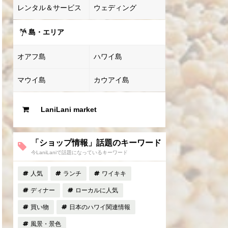
レンタル＆サービス
ウェディング
島・エリア
オアフ島
ハワイ島
マウイ島
カウアイ島
LaniLani market
「ショップ情報」話題のキーワード
今LaniLaniで話題になっているキーワード
人気
ランチ
ワイキキ
ディナー
ローカルに人気
買い物
日本のハワイ関連情報
風景・景色