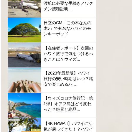
渡航に必要な手続き／ワク
チン接種証明...
日立のCM「この木なんの
木♪」で有名なハワイのモ
ンキーポッド
【在住者レポート】次回の
ハワイ旅行で気をつけるべ
きことは？ウィズ...
【2023年最新版】ハワイ
旅行の安い時期はいつ？格
安で楽しめるハ...
【ウィズコロナ旅行記・第
1弾】オアフ島はどう変わ
った？絶景と絶品...
【4K HAWAII】ハワイに活
気が戻ってきた！？ハワイ