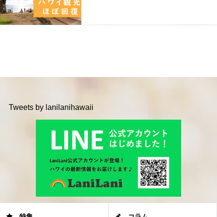
Tweets by lanilanihawaii
特集
コラム