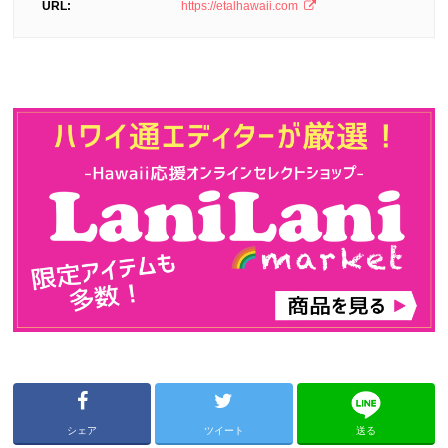
URL:
https://etalhawaii.com
シェア
ツイート
送る