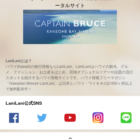
LaniLaniとは？
ハワイ(hawaii)の旅行情報ならLaniLani。LaniLaniはハワイの観光、グル
メ、ファッション、お土産をはじめ、現地オプショナルツアーや話題の流行
スポットを紹介するハワイ情報サイトです。ハワイ情報フリーマガジン
「Hawaiian Breeze LaniLani」は日本とハワイ・ワイキキの計400ヶ所以上
で無料配布中！
LaniLani公式SNS
LaniLani
LaniLani
LaniLani
LaniLani
LaniLani
の
のtwitter
の
の
のLINEを