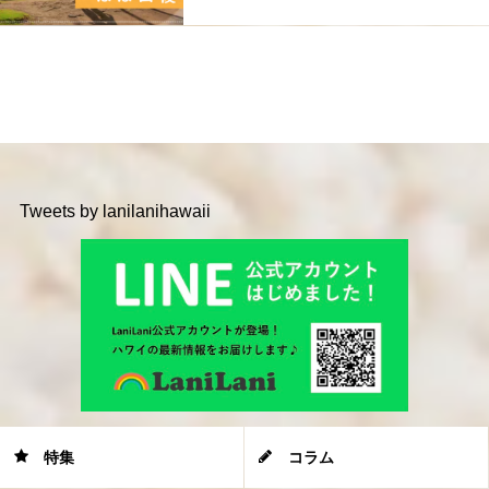
Tweets by lanilanihawaii
特集
コラム