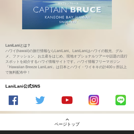
LaniLaniとは？
ハワイ(hawaii)の旅行情報ならLaniLani。LaniLaniはハワイの観光、グル
メ、ファッション、お土産をはじめ、現地オプショナルツアーや話題の流行
スポットを紹介するハワイ情報サイトです。ハワイ情報フリーマガジン
「Hawaiian Breeze LaniLani」は日本とハワイ・ワイキキの計400ヶ所以上
で無料配布中！
LaniLani公式SNS
LaniLani
LaniLani
LaniLani
LaniLani
LaniLani
の
のtwitter
の
の
のLINEを
Facebook
を見る
Youtube
Instagram
見る
ページトップ
を見る
チャンネ
を見る
ルを見る