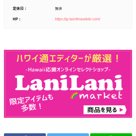
定休日：
無休
HP：
https://jp.twinfinwaikiki.com/