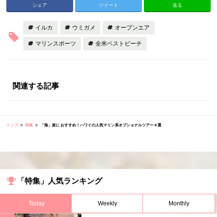
シェア
ツイート
送る
イルカ
ウミガメ
オープンエア
マリンスポーツ
全米ベストビーチ
関連する記事
トップ
特集
「海」派に おすすめ！ハワイの人気マリン系オプショナルツアー４選
「特集」人気ランキング
Today
Weekly
Monthly