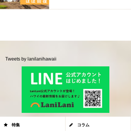
Tweets by lanilanihawaii
特集
コラム