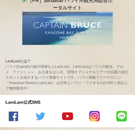
LaniLaniとは？
ハワイ(hawaii)の旅行情報ならLaniLani。LaniLaniはハワイの観光、グル
メ、ファッション、お土産をはじめ、現地オプショナルツアーや話題の流行
スポットを紹介するハワイ情報サイトです。ハワイ情報フリーマガジン
「Hawaiian Breeze LaniLani」は日本とハワイ・ワイキキの計400ヶ所以上
で無料配布中！
LaniLani公式SNS
LaniLani
LaniLani
LaniLani
LaniLani
LaniLani
の
のtwitter
の
の
のLINEを