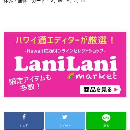
休み：無休 カード：V、M、A、J、D
シェア
ツイート
送る