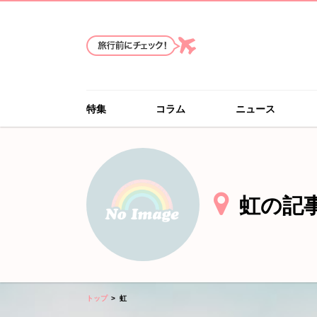
特集
コラム
ニュース
虹の記
トップ
虹