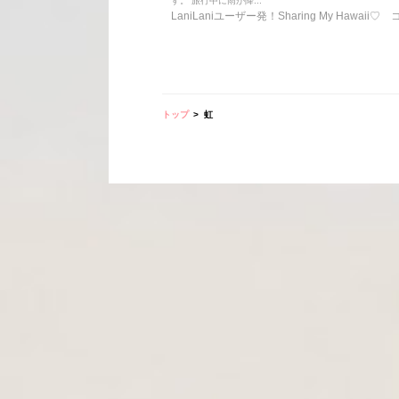
す。 旅行中に雨が降...
LaniLaniユーザー発！Sharing My Hawaii♡
トップ
虹