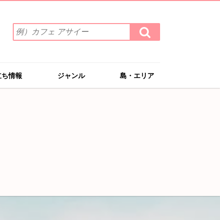
検
検
索
索
ワ
す
る
ー
ド
立ち情報
ジャンル
島・エリア
を
入
力
(例）
カ
フ
ェ
ア
サ
イ
ー