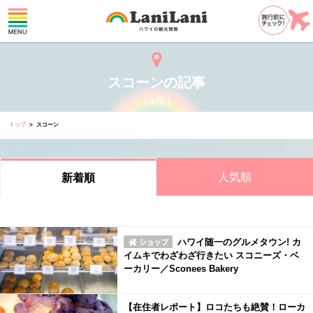
スコーンの記事
（4件）
トップ
スコーン
人気順
新着順
ハワイ随一のグルメタウン! カ
イムキでわざわざ行きたい スコニーズ・ベ
ーカリー／Sconees Bakery
【在住者レポート】ロコたちも絶賛！ローカ