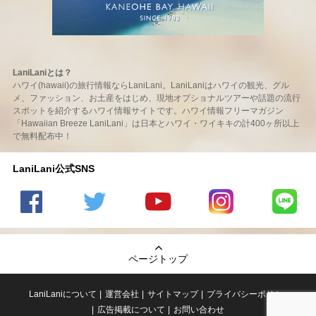
LaniLaniとは？
ハワイ(hawaii)の旅行情報ならLaniLani。LaniLaniはハワイの観光、グル
メ、ファッション、お土産をはじめ、現地オプショナルツアーや話題の流行
スポットを紹介するハワイ情報サイトです。ハワイ情報フリーマガジン
「Hawaiian Breeze LaniLani」は日本とハワイ・ワイキキの計400ヶ所以上
で無料配布中！
LaniLani公式SNS
LaniLani
LaniLani
LaniLani
LaniLani
LaniLani
の
のtwitter
の
の
のLINEを
Facebook
を見る
Youtube
Instagram
見る
ページトップ
を見る
チャンネ
を見る
ルを見る
LaniLaniについて
運営会社
サイトマップ
プライバシーポリシー
広告掲載について
お問い合わせ