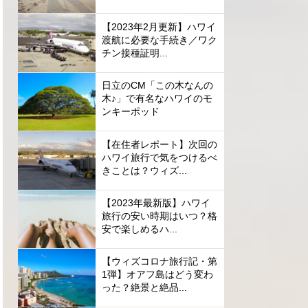
【2023年2月更新】ハワイ
渡航に必要な手続き／ワク
チン接種証明...
日立のCM「この木なんの
木♪」で有名なハワイのモ
ンキーポッド
【在住者レポート】次回の
ハワイ旅行で気をつけるべ
きことは？ウィズ...
【2023年最新版】ハワイ
旅行の安い時期はいつ？格
安で楽しめるハ...
【ウィズコロナ旅行記・第
1弾】オアフ島はどう変わ
った？絶景と絶品...