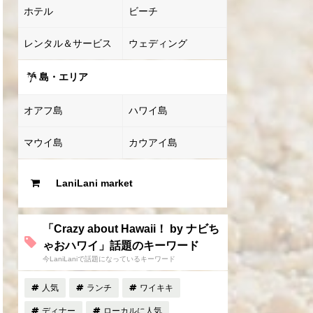
ホテル
ビーチ
レンタル＆サービス
ウェディング
島・エリア
オアフ島
ハワイ島
マウイ島
カウアイ島
LaniLani market
「Crazy about Hawaii！ by ナビち
ゃおハワイ」話題のキーワード
今LaniLaniで話題になっているキーワード
人気
ランチ
ワイキキ
ディナー
ローカルに人気