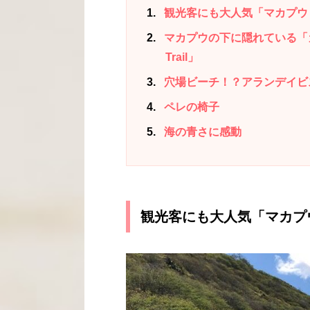
1
観光客にも大人気「マカプウ
2
マカプウの下に隠れている「カイウ
Trail」
3
穴場ビーチ！？アランデイビ
4
ペレの椅子
5
海の青さに感動
観光客にも大人気「マカプ