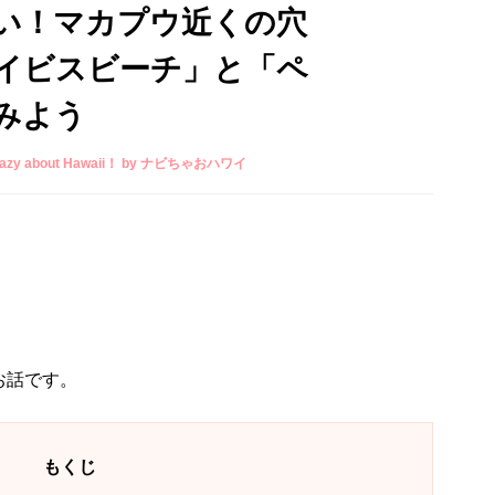
い！マカプウ近くの穴
イビスビーチ」と「ペ
みよう
razy about Hawaii！ by ナビちゃおハワイ
お話です。
もくじ