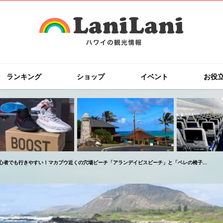
ランキング
ショップ
イベント
お役
心者でも行きやすい！マカプウ近くの穴場ビーチ「アランデイビスビーチ」と「ペレの椅子...