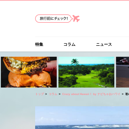
特集
コラム
ニュース
トップ
コラム
Crazy about Hawaii！ by ナビちゃおハワイ
初