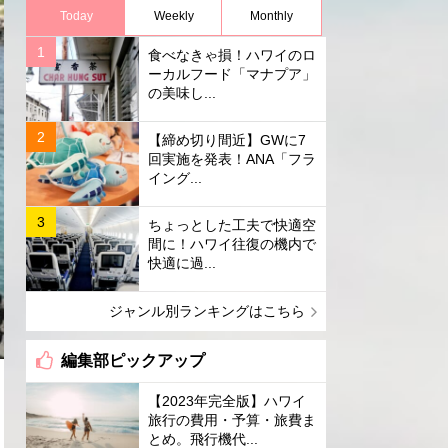
Today
Weekly
Monthly
食べなきゃ損！ハワイのロ
ーカルフード「マナプア」
の美味し...
【締め切り間近】GWに7
回実施を発表！ANA「フラ
イング...
ちょっとした工夫で快適空
間に！ハワイ往復の機内で
快適に過...
ジャンル別ランキングはこちら
編集部ピックアップ
【2023年完全版】ハワイ
旅行の費用・予算・旅費ま
とめ。飛行機代...