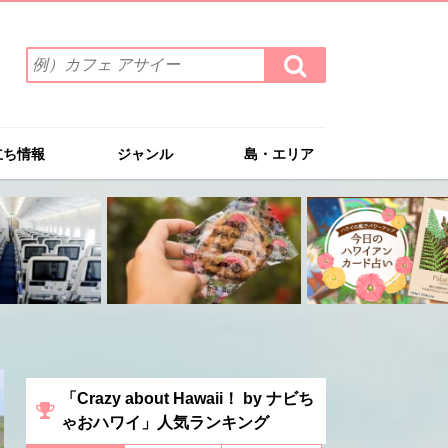
検
検
索
索
ワ
す
る
ー
ド
立ち情報
ジャンル
島・エリア
を
入
力
(例）
カ
フ
ェ
ア
サ
イ
ー
「Crazy about Hawaii！ by ナビち
ゃおハワイ」人気ランキング