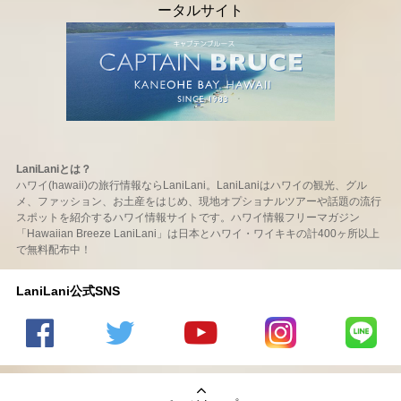
LaniLaniとは？
ハワイ(hawaii)の旅行情報ならLaniLani。LaniLaniはハワイの観光、グル
メ、ファッション、お土産をはじめ、現地オプショナルツアーや話題の流行
スポットを紹介するハワイ情報サイトです。ハワイ情報フリーマガジン
「Hawaiian Breeze LaniLani」は日本とハワイ・ワイキキの計400ヶ所以上
で無料配布中！
LaniLani公式SNS
LaniLani
LaniLani
LaniLani
LaniLani
LaniLani
の
のtwitter
の
の
のLINEを
Facebook
を見る
Youtube
Instagram
見る