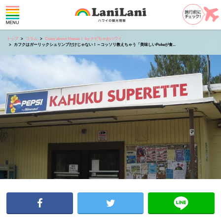
トップ
コラム
Crazy about Hawaii！ by ナビちゃおハワイ
カフクはガーリックシュリンプだけじゃない！～コッソリ教えちゃう「美味しいPokeが食...