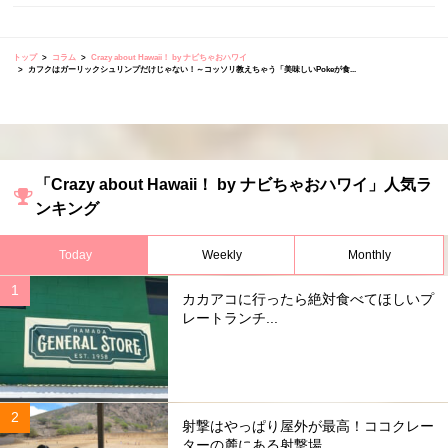
トップ
コラム
Crazy about Hawaii！ by ナビちゃおハワイ
カフクはガーリックシュリンプだけじゃない！～コッソリ教えちゃう「美味しいPokeが食...
「Crazy about Hawaii！ by ナビちゃおハワイ」人気ラ
ンキング
Today
Weekly
Monthly
カカアコに行ったら絶対食べてほしいプ
レートランチ...
射撃はやっぱり屋外が最高！ココクレー
ターの麓にある射撃場...