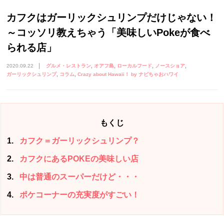
カフクはガーリックシュリンプだけじゃない！
～コッソリ教えちゃう「美味しいPokeが食べ
られる店」
2020.09.22
グルメ・レストラン
オアフ島
ローカルフード
ノースショア
ガーリックシュリンプ
コラム
Crazy about Hawaii！ by ナビちゃおハワイ
もくじ
1
カフク＝ガーリックシュリンプ？
2
カフクにあるPOKEの美味しい店
3
中は普通のスーパーだけど・・・
4
ポケコーナーの充実度がすごい！