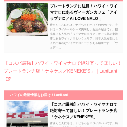
プレートランチに注目！ハワイ・ワイ
マナロにあるヴィーガンカフェ「アイ
ラブナロ／Ai LOVE NALO 」
皆さんこんにちは。ナビちゃおハワイのmimiです。今
日はハワイのヘルシーで美味しいお店の紹介です。観
光客にも人気の「ワイマナロエリア」オアフ島の東海
岸にあるワイマナロというエリア。日本人観光客にも
人気で有名なワイマナロビーチがある場所です。「ウ
ェディ...
【コスパ最強】ハワイ・ワイマナロで絶対寄ってほしい！
プレートランチ店「ケネケス／KENEKE’S」｜LaniLani
ハワイの最新情報をお届け！LaniLani
【コスパ最強】ハワイ・ワイマナロで
絶対寄ってほしい！プレートランチ店
「ケネケス／KENEKE'S」
皆さんこんにちは。ナビちゃおハワイのmimiです。綺