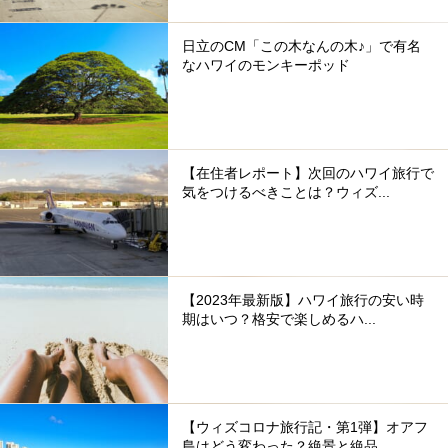
日立のCM「この木なんの木♪」で有名
なハワイのモンキーポッド
【在住者レポート】次回のハワイ旅行で
気をつけるべきことは？ウィズ...
【2023年最新版】ハワイ旅行の安い時
期はいつ？格安で楽しめるハ...
【ウィズコロナ旅行記・第1弾】オアフ
島はどう変わった？絶景と絶品...