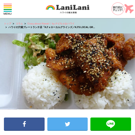
トップ
コラム
Crazy about Hawaii！ by ナビちゃおハワイ
ハワイの穴場プレートランチ店「KJ'ｓローカルグラインズ／KJ’S LOCAL GR...