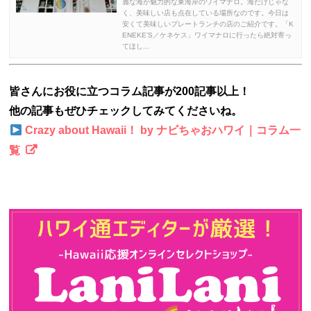
麗な海が魅力的な東海岸のワイマナロ。海だけじゃな
く、美味しい店も点在している場所なのです。今日は
安くて美味しいプレートランチの店のご紹介です。「K
ENEKE’S／ケネケス」ワイマナロに行ったら絶対寄っ
てほし...
皆さんにお役に立つコラム記事が200記事以上！
他の記事もぜひチェックしてみてくださいね。
Crazy about Hawaii！ by ナビちゃおハワイ｜コラム一
覧