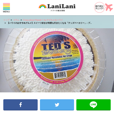
トップ
コラム
Crazy about Hawaii！ by ナビちゃおハワイ
【ハワイのおすすめグルメ】スイーツ好きが何度も行きたくなる「テッズベーカリー」♪ プ...