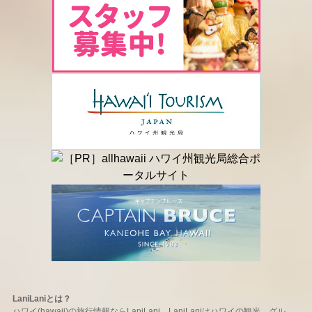
LaniLaniとは？
ハワイ(hawaii)の旅行情報ならLaniLani。LaniLaniはハワイの観光、グル