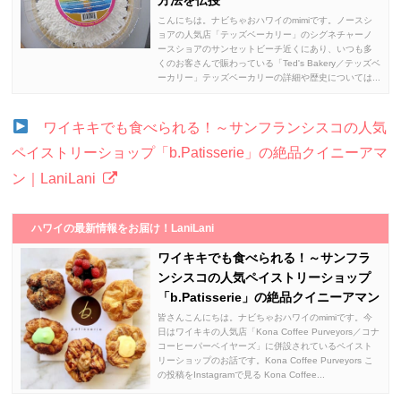
方法を伝授
こんにちは。ナビちゃおハワイのmimiです。ノースシ
ョアの人気店「テッズベーカリー」のシグネチャーノ
ースショアのサンセットビーチ近くにあり、いつも多
くのお客さんで賑わっている「Ted's Bakery／テッズベ
ーカリー」テッズベーカリーの詳細や歴史については...
ワイキキでも食べられる！～サンフランシスコの人気
ペイストリーショップ「b.Patisserie」の絶品クイニーアマ
ン｜LaniLani
ハワイの最新情報をお届け！LaniLani
ワイキキでも食べられる！～サンフラ
ンシスコの人気ペイストリーショップ
「b.Patisserie」の絶品クイニーアマン
皆さんこんにちは。ナビちゃおハワイのmimiです。今
日はワイキキの人気店「Kona Coffee Purveyors／コナ
コーヒーパーベイヤーズ」に併設されているペイスト
リーショップのお話です。Kona Coffee Purveyors こ
の投稿をInstagramで見る Kona Coffee...