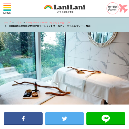
トップ
コラム
Crazy about Hawaii！ by ナビちゃおハワイ
【開業1周年期間限定特別プロモーション】ザ・カハラ・ホテル＆リゾート 横浜