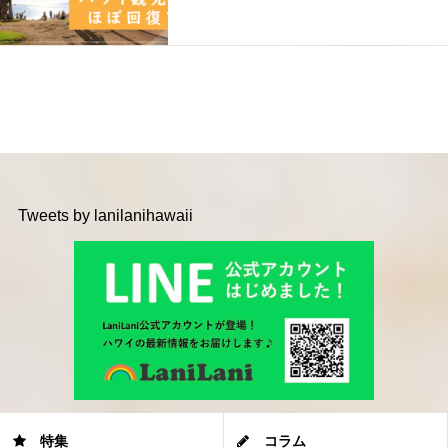
Tweets by lanilanihawaii
特集
コラム