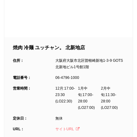
焼肉 冷麺 ユッチャン。 北新地店
住所：
大阪府大阪市北区曽根崎新地1-3-9 GOTS
北新地ビル1号館1階
電話番号：
06-4796-1000
営業時間：
12月:17:00-
1月中
2月中
23:30
旬:17:00-
旬:11:30-
(LO22:30)
28:00
28:00
(LO27:00)
(LO27:00)
定休日：
無休
URL：
サイトURL