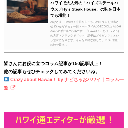
ハワイで大人気の「ハイズステーキハ
ウス／Hy's Steak House」の味を日本
でも堪能！
みなさま、Howzit！今日からこちらのコラムを担当さ
せていただきます一日・一ハワイのJOECOOLとALOH
Anobの手仕事のnobです。「Howzit！」とは、ハワイ
の方言・スラングで「ヤァ！調子はどうだい？」とい
う意味になります。そんな気軽な感じで、ハワイ旅行
の時や日本...
皆さんにお役に立つコラム記事が150記事以上！
他の記事もぜひチェックしてみてくださいね。
Crazy about Hawaii！ by ナビちゃおハワイ｜コラム一
覧