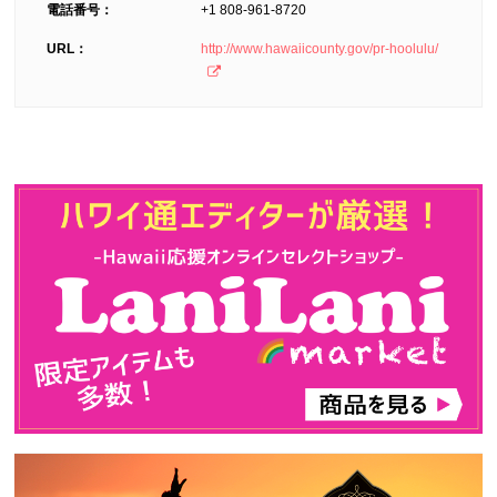
電話番号：
+1 808-961-8720
URL：
http://www.hawaiicounty.gov/pr-hoolulu/