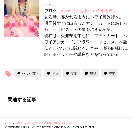
aloha」
ブログ
「mami（ふぉぎ☆）の小部屋」
ある時、導かれるようにハワイ島旅行へ。
帰国後すぐに出会ったマナ・カードに魅せら
れ、セラピストへの道を歩き始める。
現在は、愛知県を中心に、マナ・カード、ハ
ワイアンカード、フラワーエッセンス、神話
など、ハワイに関わることや 、植物の癒しに
関わるセラピーや講座などを行っている。
ハワイ文化
フラ
歴史
神話
聖地
関連する記事
トップ
コラム
ディープなハワイ 神話・聖地・歴史のお話
55年の歴史を感じる「メリー・モナーク・フェスティバル」とフラの女神「ラカ」