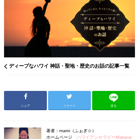
ディープなハワイ 神話・聖地・歴史のお話の記事一覧
シェア
ツイート
送る
著者：mami（ふぉぎ☆）
ホームページ
「ハワイアンセラピーMakana