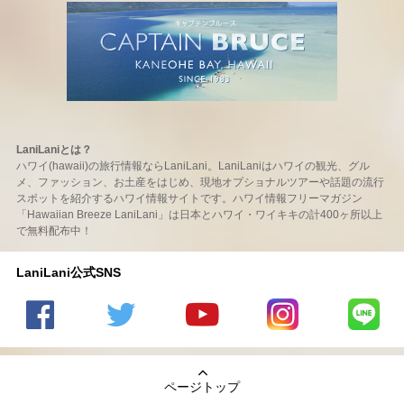
LaniLaniとは？
ハワイ(hawaii)の旅行情報ならLaniLani。LaniLaniはハワイの観光、グル
メ、ファッション、お土産をはじめ、現地オプショナルツアーや話題の流行
スポットを紹介するハワイ情報サイトです。ハワイ情報フリーマガジン
「Hawaiian Breeze LaniLani」は日本とハワイ・ワイキキの計400ヶ所以上
で無料配布中！
LaniLani公式SNS
LaniLani
LaniLani
LaniLani
LaniLani
LaniLani
の
のtwitter
の
の
のLINEを
Facebook
を見る
Youtube
Instagram
見る
ページトップ
を見る
チャンネ
を見る