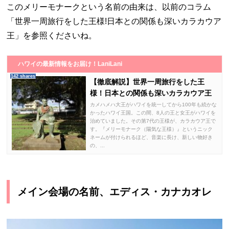
このメリーモナークという名前の由来は、以前のコラム
「世界一周旅行をした王様!日本との関係も深いカラカウア
王」を参照くださいね。
ハワイの最新情報をお届け！LaniLani
142 shares
【徹底解説】世界一周旅行をした王
様！日本との関係も深いカラカウア王
カメハメハ大王がハワイを統一してから100年も続かな
かったハワイ王国。この間、8人の王と女王がハワイを
治めていました。その第7代の王様が、カラカウア王で
す。『メリーモナーク（陽気な王様）』というニック
ネームが付けられるほど、音楽に長け、新しい物好き
の、...
メイン会場の名前、エディス・カナカオレ