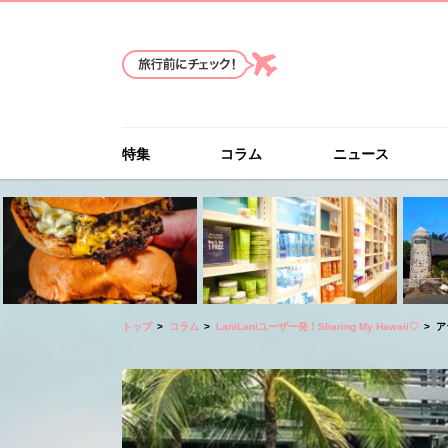
特集
コラム
ニュース
トップ
コラム
LaniLaniユーザー発！Sharing My Hawaii♡
ア