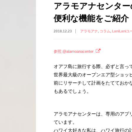
アラモアナセンター
便利な機能をご紹介
2018.12.23
アラモアナ
コラム
LaniLaniユ
参照:@alamoanacenter
オアフ島に旅行する際、必ずと言っ
世界最大級のオープンエア型ショッ
前にリサーチして計画をたてておか
もあるでしょう。
アラモアナセンターは、専用のアプリ
ています。
ハワイ大好きな私は、ハワイ旅行の