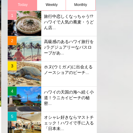
Today
Weekly
Monthly
旅行中恋しくなっちゃう!?
ハワイで人気の蕎麦・うど
ん店...
高級感のあるハワイ旅行を
♪ラグジュアリーなバスロ
ーブがあ...
ホヌ(ウミガメ)に出会える
ノースショアのビーチ...
ハワイの天国の海へ続く小
道！ラニカイビーチの秘
密...
オシャレ好きならマストチ
ェック！ハワイで手に入る
「日本未...