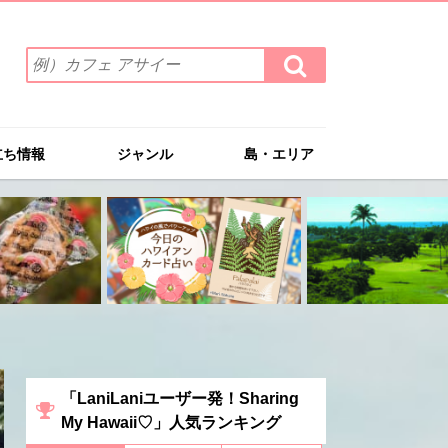
検
検
索
索
ワ
す
る
ー
ド
立ち情報
ジャンル
島・エリア
を
入
力
(例）
カ
フ
ェ
ア
サ
イ
ー
「LaniLaniユーザー発！Sharing
My Hawaii♡」人気ランキング