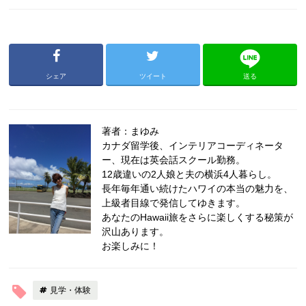
シェア
ツイート
送る
著者：まゆみ
カナダ留学後、インテリアコーディネータ
ー、現在は英会話スクール勤務。
12歳違いの2人娘と夫の横浜4人暮らし。
長年毎年通い続けたハワイの本当の魅力を、
上級者目線で発信してゆきます。
あなたのHawaii旅をさらに楽しくする秘策が
沢山あります。
お楽しみに！
見学・体験