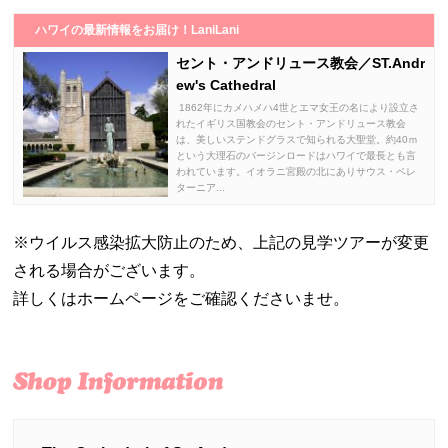
ハワイの最新情報をお届け！LaniLani
セント・アンドリュース教会／ST.Andr
ew's Cathedral
1862年にカメハメハ4世とエマ女王の名により設立さ
れたイギリス国教会のセント・アンドリュース教会
は、美しいステンドグラスで知られる大聖堂。約40ｍ
という大理石のバージンロードはハワイで最長とも言
われています。イオラニ宮殿の北にありサウス・ベレ
ターニア...
※ウイルス感染拡大防止のため、上記の見学ツアーが変更
される場合がございます。
詳しくはホームページをご確認くださいませ。