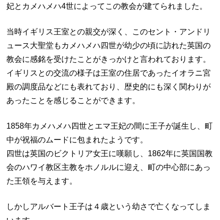
妃とカメハメハ4世によってこの教会が建てられました。
当時イギリス王室との親交が深く、このセント・アンドリ
ュース大聖堂も
カメハメハ四世が幼少の頃に訪れた英国の
教会に感銘を受けたことがきっかけと言われております。
イギリスとの交流の様子は王室の住居であったイオラニ宮
殿の調度品などにも表れており、歴史的にも深く関わりが
あったことを感じることができます。
1858年
カメハメハ四世とエマ王妃の間に王子が誕生し、町
中が祝福のムードに包まれたようです。
四世は英国のビクトリア女王に嘆願し、1862年に英国国教
会のハワイ教区主教をホノルルに迎え、町の中心部にあっ
た王領を与えます。
しかしアルバート王子は４歳という幼さで亡くなってしま