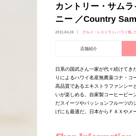
カントリー・サムラ
ニー ／Country Samu
2011.04.28
グルメ・レストラン
ハワイ島
店舗紹介
日系の国武さん一家が代々続けてき
りによるハワイ名産無農薬コナ・コ
高品質であるエキストラファンシー
いが楽しめる。自家製コーヒービー
だスイーツやパッションフルーツの
げにも最適だ。日本からＦＡＸやメ