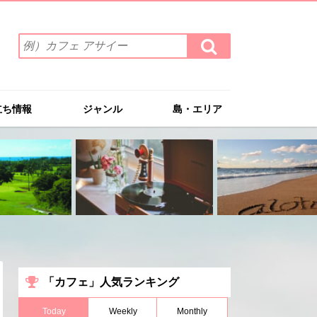
検
検
索
索
ワ
す
る
ー
ド
立ち情報
ジャンル
島・エリア
を
入
力
(例）
カ
フ
ェ
ア
サ
イ
ー
「カフェ」人気ランキング
Today
Weekly
Monthly