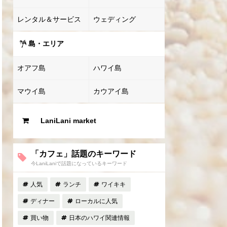
レンタル＆サービス
ウェディング
島・エリア
オアフ島
ハワイ島
マウイ島
カウアイ島
LaniLani market
「カフェ」話題のキーワード
今LaniLaniで話題になっているキーワード
人気
ランチ
ワイキキ
ディナー
ローカルに人気
買い物
日本のハワイ関連情報