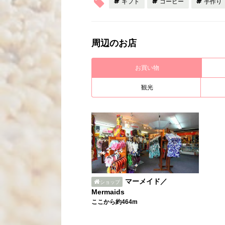
ギフト
コーヒー
手作り
周辺のお店
お買い物
観光
マーメイド／
ショップ
Mermaids
ここから約464m