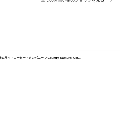
全ての
お買い物
のショップを見る
イ・コーヒー・カンパニー ／Country Samurai Cof...