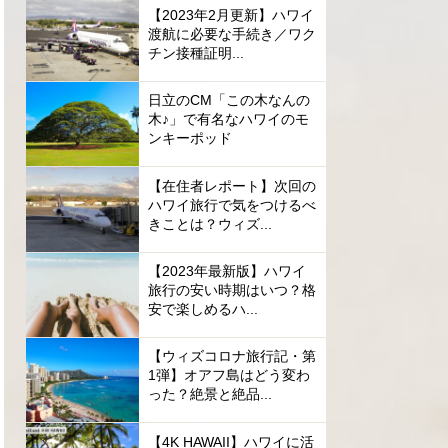
【2023年2月更新】ハワイ
渡航に必要な手続き／ワク
チン接種証明...
日立のCM「この木なんの
木♪」で有名なハワイのモ
ンキーポッド
【在住者レポート】次回の
ハワイ旅行で気をつけるべ
きことは？ウィズ...
【2023年最新版】ハワイ
旅行の安い時期はいつ？格
安で楽しめるハ...
【ウィズコロナ旅行記・第
1弾】オアフ島はどう変わ
った？絶景と絶品...
【4K HAWAII】ハワイに活