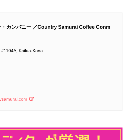
ー ／Country Samurai Coffee Conm
e #1104A, Kailua-Kona
rysamurai.com