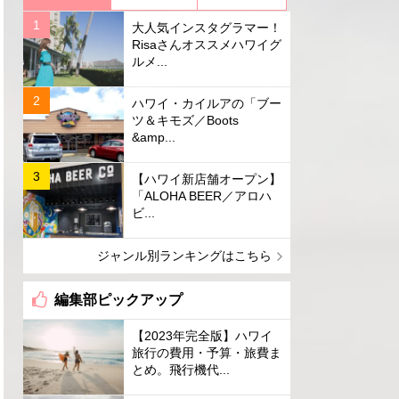
大人気インスタグラマー！
Risaさんオススメハワイグ
ルメ...
ハワイ・カイルアの「ブー
ツ＆キモズ／Boots
&amp...
【ハワイ新店舗オープン】
「ALOHA BEER／アロハ
ビ...
ジャンル別ランキングはこちら
編集部ピックアップ
【2023年完全版】ハワイ
旅行の費用・予算・旅費ま
とめ。飛行機代...