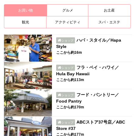
お買い物
グルメ
お土産
観光
アクティビティ
スパ・エステ
ハパ・スタイル／Hapa
ショップ
Style
ここから約16m
フラ・ベイ・ハワイ／
ショップ
Hula Bay Hawaii
ここから約113m
フード・パントリー／
ショップ
Food Pantry
ここから約170m
ABCストア37号店／ABC
ショップ
Store #37
ここから約177m