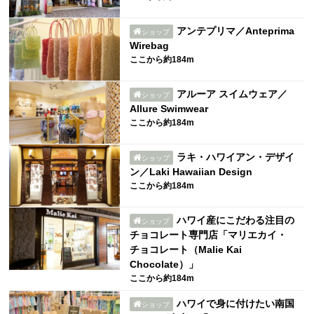
アンテプリマ／Anteprima
ショップ
Wirebag
ここから約184m
アルーア スイムウェア／
ショップ
Allure Swimwear
ここから約184m
ラキ・ハワイアン・デザイ
ショップ
ン／Laki Hawaiian Design
ここから約184m
ハワイ産にこだわる注目の
ショップ
チョコレート専門店「マリエカイ・
チョコレート（Malie Kai
Chocolate）」
ここから約184m
ハワイで身に付けたい南国
ショップ