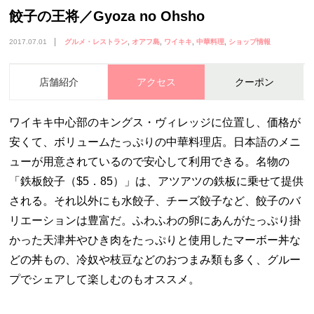
餃子の王将／Gyoza no Ohsho
2017.07.01
グルメ・レストラン
オアフ島
ワイキキ
中華料理
ショップ情報
店舗紹介
アクセス
クーポン
ワイキキ中心部のキングス・ヴィレッジに位置し、価格が
安くて、ボリュームたっぷりの中華料理店。日本語のメニ
ューが用意されているので安心して利用できる。名物の
「鉄板餃子（$5．85）」は、アツアツの鉄板に乗せて提供
される。それ以外にも水餃子、チーズ餃子など、餃子のバ
リエーションは豊富だ。ふわふわの卵にあんがたっぷり掛
かった天津丼やひき肉をたっぷりと使用したマーボー丼な
どの丼もの、冷奴や枝豆などのおつまみ類も多く、グルー
プでシェアして楽しむのもオススメ。