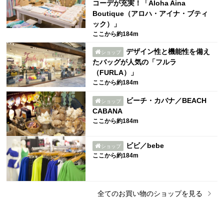
コーデが充実！「Aloha Aina
Boutique（アロハ・アイナ・ブティ
ック）」
ここから約184m
デザイン性と機能性を備え
ショップ
たバッグが人気の「フルラ
（FURLA）」
ここから約184m
ビーチ・カバナ／BEACH
ショップ
CABANA
ここから約184m
ビビ／bebe
ショップ
ここから約184m
全ての
お買い物
のショップを見る