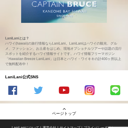
LaniLaniとは？
ハワイ(hawaii)の旅行情報ならLaniLani。LaniLaniはハワイの観光、グル
メ、ファッション、お土産をはじめ、現地オプショナルツアーや話題の流行
スポットを紹介するハワイ情報サイトです。ハワイ情報フリーマガジン
「Hawaiian Breeze LaniLani」は日本とハワイ・ワイキキの計400ヶ所以上
で無料配布中！
LaniLani公式SNS
LaniLani
LaniLani
LaniLani
LaniLani
LaniLani
の
のtwitter
の
の
のLINEを
Facebook
を見る
Youtube
Instagram
見る
ページトップ
を見る
チャンネ
を見る
ルを見る
LaniLaniについて
運営会社
サイトマップ
プライバシーポリシー