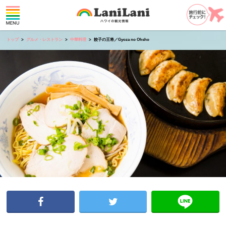
トップ
グルメ・レストラン
中華料理
餃子の王将／Gyoza no Ohsho