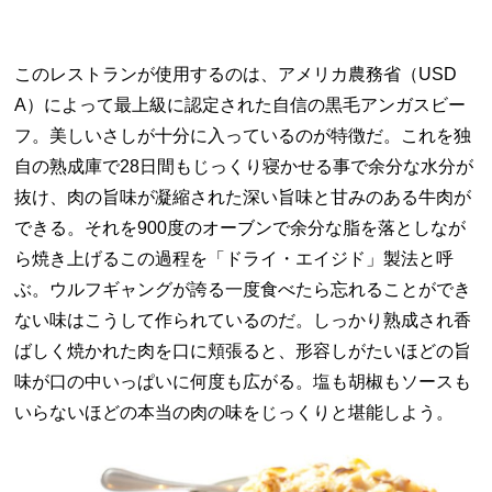
このレストランが使用するのは、アメリカ農務省（
USD
A
）によって最上級に認定された自信の黒毛アンガスビー
フ。美しいさしが十分に入っているのが特徴だ。これを独
自の熟成庫で
28
日間もじっくり寝かせる事で余分な水分が
抜け、肉の旨味が凝縮された深い旨味と甘みのある牛肉が
できる。それを
900
度のオーブンで余分な脂を落としなが
ら焼き上げるこの過程を「ドライ・エイジド」製法と呼
ぶ。ウルフギャングが誇る一度食べたら忘れることができ
ない味はこうして作られているのだ。しっかり熟成され香
ばしく焼かれた肉を口に頬張ると、形容しがたいほどの旨
味が口の中いっぱいに何度も広がる。塩も胡椒もソースも
いらないほどの本当の肉の味をじっくりと堪能しよう。