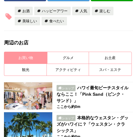
お酒
ハッピーアワー
人気
楽しむ
美味しい
食べたい
周辺のお店
お買い物
グルメ
お土産
観光
アクティビティ
スパ・エステ
ハワイ最旬ビーチスタイル
ショップ
ならここ！「Pink Sand（ピンク・
サンド）」
ここから約0m
本格的なウェスタン・グッ
ショップ
ズがハワイに？「ウェスタン・クラ
シックス」
ここから約0m