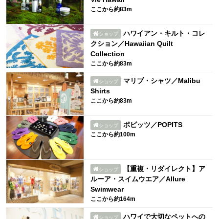
ここから約83m
ハワイアン・キルト・コレ
ショップ
クション／Hawaiian Quilt
Collection
ここから約83m
マリブ・シャツ／Malibu
ショップ
Shirts
ここから約83m
ポピッツ／POPITS
ショップ
ここから約100m
【重複・リダイレクト】ア
ショップ
ルーア・スイムウエア／Allure
Swimwear
ここから約164m
ハワイで大切なペットへの
ショップ