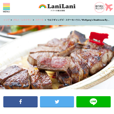
トップ
グルメ・レストラン
ステーキ
ウルフギャングズ・ステーキハウス／Wolfgang's Steakhouse By ...