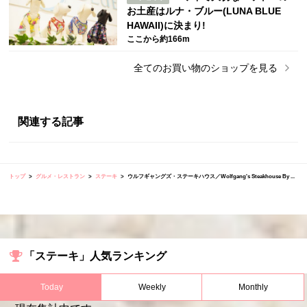
お土産はルナ・ブルー(LUNA BLUE
HAWAII)に決まり!
ここから約166m
全ての
お買い物
のショップを見る
関連する記事
トップ
グルメ・レストラン
ステーキ
ウルフギャングズ・ステーキハウス／Wolfgang's Steakhouse By ...
「ステーキ」人気ランキング
Today
Weekly
Monthly