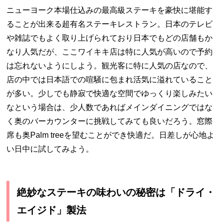
ニューヨーク本場仕込みの最高級ステーキを豪快に堪能す
ることが出来る超有名ステーキレストラン。日本のテレビ
や雑誌でもよく取り上げられており日本でもどの店舗もか
なり人気だが、ここワイキキ店は特に人気が高いので予約
は忘れないようにしよう。観光客に特に人気の店なので、
店の中では日本語での喧騒に包まれ活気に溢れていること
が多い。少しでも静寂で快適な空間でゆっくり楽しみたい
なという場合は、少人数であればメインダイニングではな
く奥のバーカウンターに挑戦してみても良いだろう。窓際
席も奥
Palm tree
を望むことができ快適だ。日差しが心地よ
い日中に試してみよう。
絶妙なステーキの味わいの秘密は「ドライ・
エイジド」製法