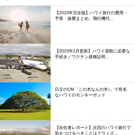
【2023年完全版】ハワイ旅行の費用・
予算・旅費まとめ。飛行機代...
【2023年2月更新】ハワイ渡航に必要な
手続き／ワクチン接種証明...
日立のCM「この木なんの木♪」で有名
なハワイのモンキーポッド
【在住者レポート】次回のハワイ旅行で
気をつけるべきことは？ウィズ...