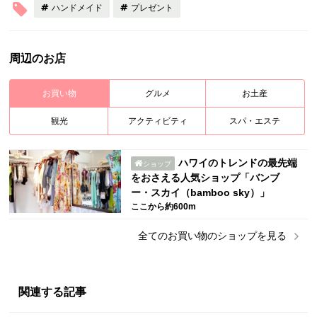
ハンドメイド
プレゼント
周辺のお店
お買い物
グルメ
お土産
観光
アクティビティ
スパ・エステ
ハワイのトレンドの最先端
ショップ
をおさえる人気ショップ「バンブ
ー・スカイ（bamboo sky）」
ここから約600m
全ての
お買い物
のショップを見る
関連する記事