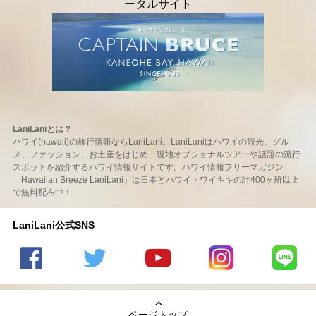
LaniLaniとは？
ハワイ(hawaii)の旅行情報ならLaniLani。LaniLaniはハワイの観光、グル
メ、ファッション、お土産をはじめ、現地オプショナルツアーや話題の流行
スポットを紹介するハワイ情報サイトです。ハワイ情報フリーマガジン
「Hawaiian Breeze LaniLani」は日本とハワイ・ワイキキの計400ヶ所以上
で無料配布中！
LaniLani公式SNS
LaniLani
LaniLani
LaniLani
LaniLani
LaniLani
の
のtwitter
の
の
のLINEを
Facebook
を見る
Youtube
Instagram
見る
ページトップ