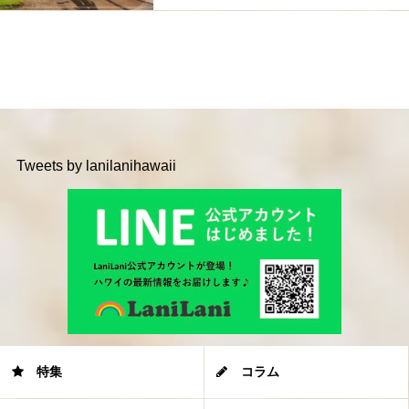
Tweets by lanilanihawaii
特集
コラム