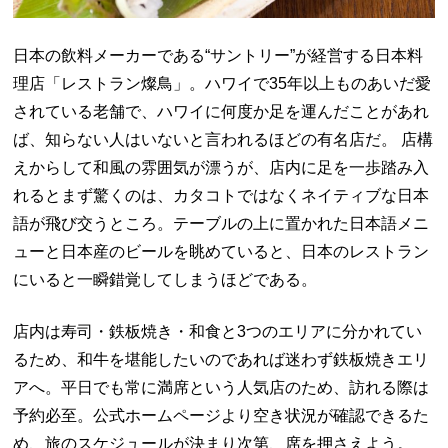
日本の飲料メーカーである“サントリー”が経営する日本料
理店「レストラン燦鳥」。ハワイで35年以上ものあいだ愛
されている老舗で、ハワイに何度か足を運んだことがあれ
ば、知らない人はいないと言われるほどの有名店だ。 店構
えからして和風の雰囲気が漂うが、店内に足を一歩踏み入
れるとまず驚くのは、カタコトではなくネイティブな日本
語が飛び交うところ。テーブルの上に置かれた日本語メニ
ューと日本産のビールを眺めていると、日本のレストラン
にいると一瞬錯覚してしまうほどである。
店内は寿司・鉄板焼き・和食と3つのエリアに分かれてい
るため、和牛を堪能したいのであれば迷わず鉄板焼きエリ
アへ。平日でも常に満席という人気店のため、訪れる際は
予約必至。公式ホームページより空き状況が確認できるた
め、旅のスケジュールが決まり次第、席を押さえよう。