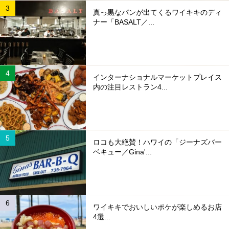
真っ黒なパンが出てくるワイキキのディ
ナー「BASALT／...
インターナショナルマーケットプレイス
内の注目レストラン4...
ロコも大絶賛！ハワイの「ジーナズバー
ベキュー／Gina'...
ワイキキでおいしいポケが楽しめるお店
4選...