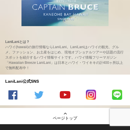
LaniLaniとは？
ハワイ(hawaii)の旅行情報ならLaniLani。LaniLaniはハワイの観光、グル
メ、ファッション、お土産をはじめ、現地オプショナルツアーや話題の流行
スポットを紹介するハワイ情報サイトです。ハワイ情報フリーマガジン
「Hawaiian Breeze LaniLani」は日本とハワイ・ワイキキの計400ヶ所以上
で無料配布中！
LaniLani公式SNS
LaniLani
LaniLani
LaniLani
LaniLani
LaniLani
の
のtwitter
の
の
のLINEを
Facebook
を見る
Youtube
Instagram
見る
ページトップ
を見る
チャンネ
を見る
ルを見る