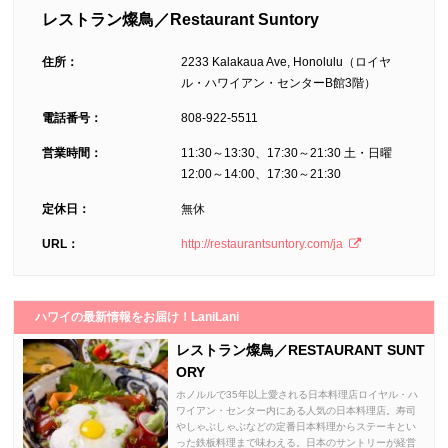
レストラン燦鳥／Restaurant Suntory
住所：
2233 Kalakaua Ave, Honolulu（ロイヤ
ル・ハワイアン・センターB館3階）
電話番号：
808-922-5511
営業時間：
11:30～13:30、17:30～21:30 土・日曜
12:00～14:00、17:30～21:30
定休日：
無休
URL：
http://restaurantsuntory.com/ja
ハワイの最新情報をお届け！LaniLani
レストラン燦鳥／RESTAURANT SUNT
ORY
ホノルルで35年以上愛される日本料理店ロイヤル・ハ
ワイアン・センター内にある人気の日本料理店。寿司
やしゃぶしゃぶなどの定番日本料理からステーキとい
った鉄板料理まで味わえる。日本のサントリーが経営