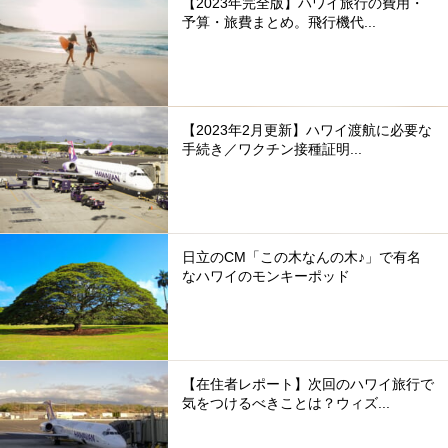
【2023年完全版】ハワイ旅行の費用・
予算・旅費まとめ。飛行機代...
【2023年2月更新】ハワイ渡航に必要な
手続き／ワクチン接種証明...
日立のCM「この木なんの木♪」で有名
なハワイのモンキーポッド
【在住者レポート】次回のハワイ旅行で
気をつけるべきことは？ウィズ...