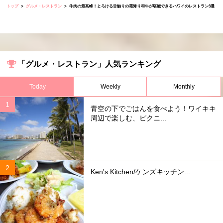
トップ
グルメ・レストラン
牛肉の最高峰！とろける舌触りの霜降り和牛が堪能できるハワイのレストラン3選
「グルメ・レストラン」人気ランキング
Today
Weekly
Monthly
青空の下でごはんを食べよう！ワイキキ
周辺で楽しむ、ピクニ...
Ken's Kitchen/ケンズキッチン...