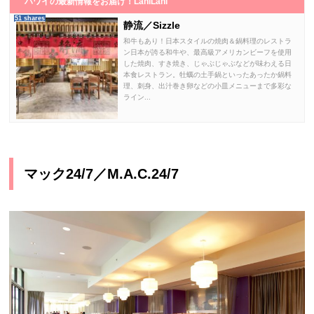
ハワイの最新情報をお届け！LaniLani
51 shares
静流／Sizzle
和牛もあり！日本スタイルの焼肉＆鍋料理のレストラ
ン日本が誇る和牛や、最高級アメリカンビーフを使用
した焼肉、すき焼き、じゃぶじゃぶなどが味わえる日
本食レストラン。牡蠣の土手鍋といったあったか鍋料
理、刺身、出汁巻き卵などの小皿メニューまで多彩な
ライン...
マック24/7／M.A.C.24/7