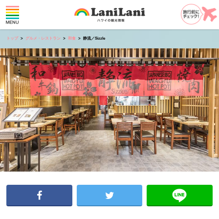
トップ
グルメ・レストラン
和食
静流／Sizzle