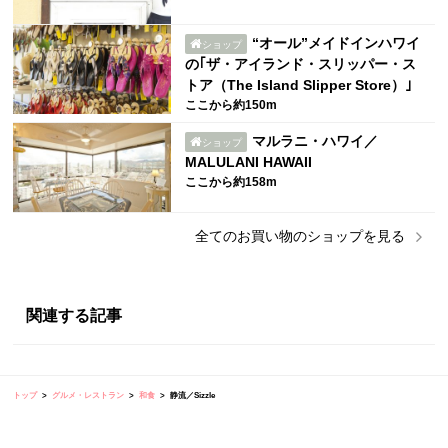
“オール”メイドインハワイ
ショップ
の｢ザ・アイランド・スリッパー・ス
トア（The Island Slipper Store）｣
ここから約150m
マルラニ・ハワイ／
ショップ
MALULANI HAWAII
ここから約158m
全ての
お買い物
のショップを見る
関連する記事
トップ
グルメ・レストラン
和食
静流／Sizzle