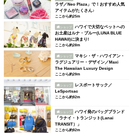
ラザ／Neo Plaza」で！おすすめ人気
アイテムがたくさん♪
ここから約25m
ハワイで大切なペットへの
ショップ
お土産はルナ・ブルー(LUNA BLUE
HAWAII)に決まり!
ここから約28m
マキシ・ザ・ハワイアン・
ショップ
ラグジュアリー・デザイン／Maxi
The Hawaiian Luxury Design
ここから約29m
レスポートサック／
ショップ
LeSportsac
ここから約92m
ハワイ発のバッグブランド
ショップ
「ラナイ・トランジット(Lanai
TRANSIT）」
ここから約92m