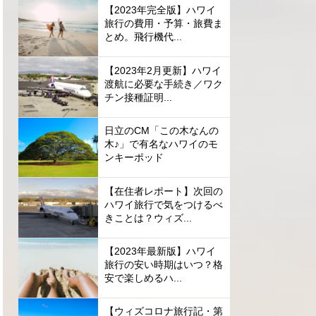
【2023年完全版】ハワイ
旅行の費用・予算・旅費ま
とめ。飛行機代...
【2023年2月更新】ハワイ
渡航に必要な手続き／ワク
チン接種証明...
日立のCM「この木なんの
木♪」で有名なハワイのモ
ンキーポッド
【在住者レポート】次回の
ハワイ旅行で気をつけるべ
きことは？ウィズ...
【2023年最新版】ハワイ
旅行の安い時期はいつ？格
安で楽しめるハ...
【ウィズコロナ旅行記・第