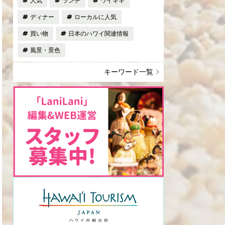
人気
ランチ
ワイキキ
ディナー
ローカルに人気
買い物
日本のハワイ関連情報
風景・景色
キーワード一覧