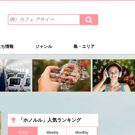
検
検
索
索
ワ
す
る
ー
ド
立ち情報
ジャンル
島・エリア
を
入
力
(例）
カ
フ
ェ
ア
サ
イ
ー
「ホノルル」人気ランキング
Today
Weekly
Monthly