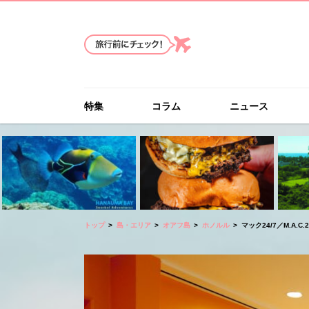
特集
コラム
ニュース
トップ
島・エリア
オアフ島
ホノルル
マック24/7／M.A.C.2