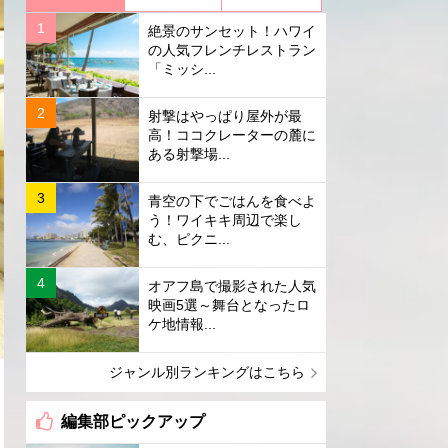
絶景のサンセット！ハワイ
の人気フレンチレストラン
「ミッシ...
射撃はやっぱり屋外が最
高！ココクレーターの麓に
ある射撃場...
青空の下でごはんを食べよ
う！ワイキキ周辺で楽し
む、ピクニ...
オアフ島で撮影された人気
映画5選～舞台となったロ
ケ地情報...
ジャンル別ランキングはこちら
編集部ピックアップ