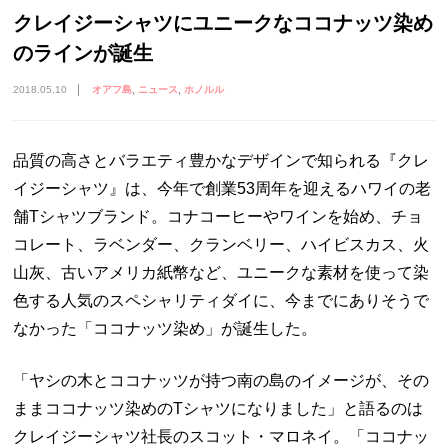
クレイジーシャツにユニークなココナッツ染め
のラインが誕生
2018.05.10
オアフ島
ニュース
ホノルル
品質の高さとバラエティ豊かなデザインで知られる『クレ
イジーシャツ』は、今年で創業53周年を迎えるハワイの老
舗Tシャツブランド。コナコーヒーやワインを始め、チョ
コレート、ラベンダー、クランベリー、ハイビスカス、火
山灰、古いアメリカ紙幣など、ユニークな素材を使って染
色する人気のスペシャリティダイに、今までにありそうで
なかった「ココナッツ染め」が誕生した。
「ヤシの木とココナッツが持つ南の島のイメージが、その
ままココナッツ染めのTシャツになりました」と語るのは
クレイジーシャツ社長のスコット・マロネイ。「ココナッ