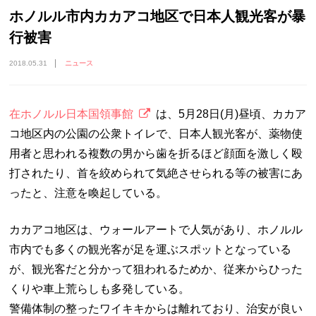
ホノルル市内カカアコ地区で日本人観光客が暴
行被害
2018.05.31
ニュース
在ホノルル日本国領事館
は、5月28日(月)昼頃、カカア
コ地区内の公園の公衆トイレで、日本人観光客が、薬物使
用者と思われる複数の男から歯を折るほど顔面を激しく殴
打されたり、首を絞められて気絶させられる等の被害にあ
ったと、注意を喚起している。
カカアコ地区は、ウォールアートで人気があり、ホノルル
市内でも多くの観光客が足を運ぶスポットとなっている
が、観光客だと分かって狙われるためか、従来からひった
くりや車上荒らしも多発している。
警備体制の整ったワイキキからは離れており、治安が良い